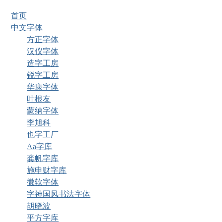
首页
中文字体
方正字体
汉仪字体
造字工房
锐字工房
华康字体
叶根友
蒙纳字体
李旭科
也字工厂
Aa字库
龚帆字库
施申财字库
微软字体
字神国风书法字体
胡晓波
平方字库