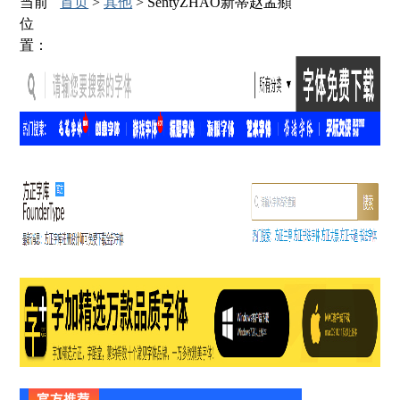
当前
首页
>
其他
>
SentyZHAO新蒂赵孟頫
位
置：