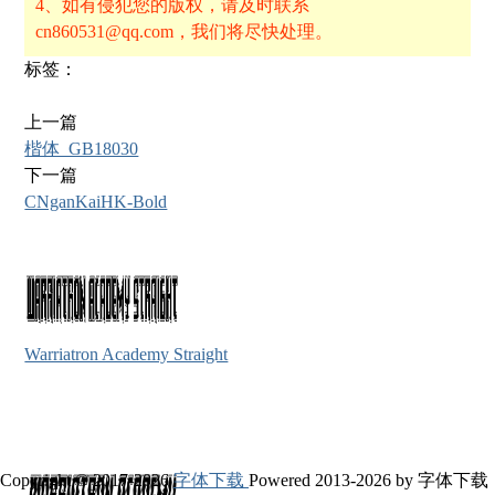
4、如有侵犯您的版权，请及时联系
cn860531@qq.com，我们将尽快处理。
标签：
上一篇
楷体_GB18030
下一篇
CNganKaiHK-Bold
Warriatron Academy Straight
Copyright © 2017-2026
字体下载
Powered 2013-2026 by 字体下载