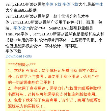
SentyZHAO新蒂赵孟頫
字体下载
,
字体下载
大全,最新
字体
大全由ziti8.cn提供
SentyZHAO新蒂赵孟頫是一款非常漂亮的艺术字
体,SentyZHAO新蒂赵孟頫广泛用于各种书刊、画册、包
装、
字体设计
的设计中，SentyZHAO新蒂赵孟頫是
TrueType字体，SentyZHAO新蒂赵孟頫也是报纸和杂志和
书籍中常用的字体, 设计师常用字体，主要用于海报、个
性促进品牌标志设计、字体设计、等环境。
字体下载
Download Fonts
***特别提示
***
1、本站所有资源，除明确标记免费可商用的字体以
外，仅供学习与参考，请勿用于商业用途，否则产生
的一切后果由您自己承担！
2、字体用于商业用途，需要自行与权属方联系并取得
书面授权，该授权可能需要您支付相应的版权费用。
3、免费下载不等于免费商用，请牢记，
商用请联系资
源版权方购买授权！
。