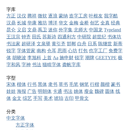
字库
方正
汉仪
腾祥
微软
逐浪
蒙纳
造字工房
叶根友
我字酷
汉鼎
长城
华康
雅坊
博洋
华文
金梅
金桥
创艺
全真
经典
昆仑
义启
文鼎
禹卫
迷你
外字集
北师大
中国龙
Typeland
王汉宗
钟齐
田氏
苏新诗
四通利方
中研院
超世纪
书体坊
书法家
超研泽
文泉驿
黄引齐
邯郸
白舟
日系
陈继世
新蒂
锐字
字体管家
南构
仓耳
思雨
心坊
打包
也字工厂
免费字
体
胡晓波
李旭科
上首
Aa
施申财
锐字
潮牌
GEETYPE
极
字和风
字神
书法
猫啃字体
龚帆字库
字型
宋体
楷体
行书
黑体
隶书
草书
毛笔
钢笔
行楷
颜楷
篆书
娃娃
海报
广告
明朝体
卡通
书法
姚体
瘦金
魏碑
圆体
线
体
金文
综艺
手写
美术
琥珀
古印
甲骨文
分类
中文字体
方正字体