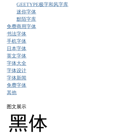
GEETYPE极字和风字库
迷你字体
默陌字库
免费商用字体
书法字体
手机字体
日本字体
英文字体
字体大全
字体设计
字体新闻
免费字体
其他
图文展示