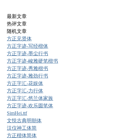
最新文章
热评文章
随机文章
方正见贤体
方正字迹-写经楷体
方正字迹-墨尘行书
方正字迹-峻雅硬笔楷书
方正字迹-秀雅楷书
方正字迹-雅劲行书
方正字汇-花娱体
方正字汇-力行体
方正字汇-悠兰体家族
方正字迹-欢乐圆笔体
SimHei.ttf
文悦古典明朝体
汉仪神工体简
方正楷体简体