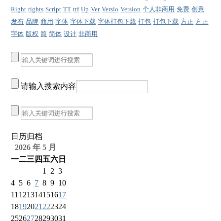
Right
rights
Script
TT
ttf
Up
Ver
Versio
Version
个人非商用
免费
创意
发布
品牌
商用
字体
字体下载
字体打包下载
打包
打包下载
方正
方正
字体
版权
简
简体
设计
非商用
请输入搜索内容
日历归档
2026 年 5 月
一
二
三
四
五
六
日
1
2
3
4
5
6
7
8
9
10
11
12
13
14
15
16
17
18
19
20
21
22
23
24
25
26
27
28
29
30
31