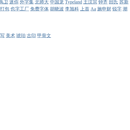
禹卫
迷你
外字集
北师大
中国龙
Typeland
王汉宗
钟齐
田氏
苏新
打包
也字工厂
免费字体
胡晓波
李旭科
上首
Aa
施申财
锐字
潮
写
美术
琥珀
古印
甲骨文