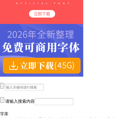
请输入搜索内容
字库