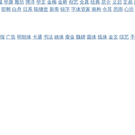
城
华康
雅坊
博洋
华文
金梅
金桥
创艺
全真
经典
昆仑
义启
文鼎
邯郸
白舟
日系
陈继世
新蒂
锐字
字体管家
南构
仓耳
思雨
心坊
报
广告
明朝体
卡通
书法
姚体
瘦金
魏碑
圆体
线体
金文
综艺
手