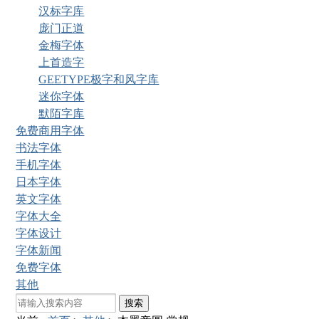
汉标字库
庞门正道
金梅字体
上首造字
GEETYPE极字和风字库
迷你字体
默陌字库
免费商用字体
书法字体
手机字体
日本字体
英文字体
字体大全
字体设计
字体新闻
免费字体
其他