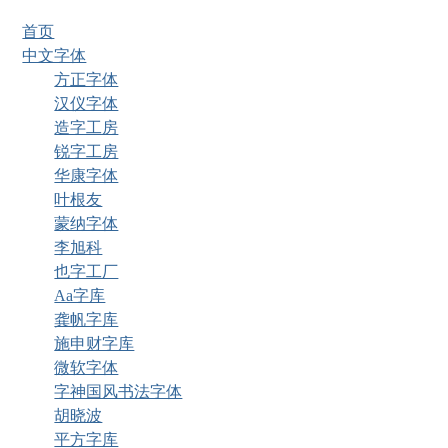
首页
中文字体
方正字体
汉仪字体
造字工房
锐字工房
华康字体
叶根友
蒙纳字体
李旭科
也字工厂
Aa字库
龚帆字库
施申财字库
微软字体
字神国风书法字体
胡晓波
平方字库