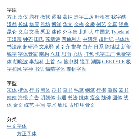
字库
方正
汉仪
腾祥
微软
逐浪
蒙纳
造字工房
叶根友
我字酷
汉鼎
长城
华康
雅坊
博洋
华文
金梅
金桥
创艺
全真
经典
昆仑
义启
文鼎
禹卫
迷你
外字集
北师大
中国龙
Typeland
王汉宗
钟齐
田氏
苏新诗
四通利方
中研院
超世纪
书体坊
书法家
超研泽
文泉驿
黄引齐
邯郸
白舟
日系
陈继世
新蒂
锐字
字体管家
南构
仓耳
思雨
心坊
打包
也字工厂
免费字
体
胡晓波
李旭科
上首
Aa
施申财
锐字
潮牌
GEETYPE
极
字和风
字神
书法
猫啃字体
龚帆字库
字型
宋体
楷体
行书
黑体
隶书
草书
毛笔
钢笔
行楷
颜楷
篆书
娃娃
海报
广告
明朝体
卡通
书法
姚体
瘦金
魏碑
圆体
线
体
金文
综艺
手写
美术
琥珀
古印
甲骨文
分类
中文字体
方正字体