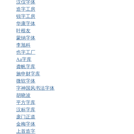
汉仪字体
造字工房
锐字工房
华康字体
叶根友
蒙纳字体
李旭科
也字工厂
Aa字库
龚帆字库
施申财字库
微软字体
字神国风书法字体
胡晓波
平方字库
汉标字库
庞门正道
金梅字体
上首造字