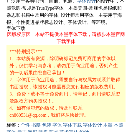
广泛用于各种书刊、画册、包装、
字体设计
的设计中，本
墨竞圆-常规是TrueType字体，本墨竞圆-常规也是报纸和
杂志和书籍中常用的字体, 设计师常用字体，主要用于海
报、个性促进品牌标志设计、字体设计、等环境。
字体下载
因版权原因，本站不提供本墨字体下载，请移步本墨官网
下载字体
***特别提示
***
1、本站所有资源，除明确标记免费可商用的字体以
外，仅供学习与参考，请勿用于商业用途，否则产生
的一切后果由您自己承担！
2、字体用于商业用途，需要自行与权属方联系并取得
书面授权，该授权可能需要您支付相应的版权费用。
3、免费下载不等于免费商用，请牢记，
商用请联系资
源版权方购买授权！
。
4、如有侵犯您的版权，请及时联系
cn860531@qq.com，我们将尽快处理。
标签：
个性
书籍
包装
字体
字体下载
字体设计
本墨
本墨