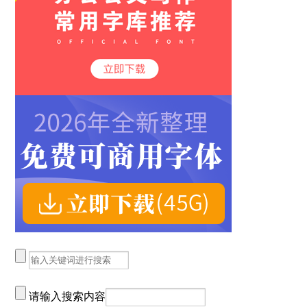
请输入搜索内容