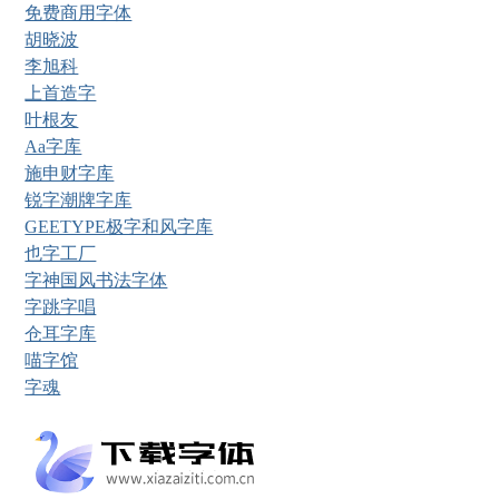
免费商用字体
胡晓波
李旭科
上首造字
叶根友
Aa字库
施申财字库
锐字潮牌字库
GEETYPE极字和风字库
也字工厂
字神国风书法字体
字跳字唱
仓耳字库
喵字馆
字魂