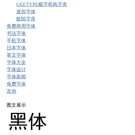
GEETYPE极字和风字库
迷你字体
默陌字库
免费商用字体
书法字体
手机字体
日本字体
英文字体
字体大全
字体设计
字体新闻
免费字体
其他
图文展示