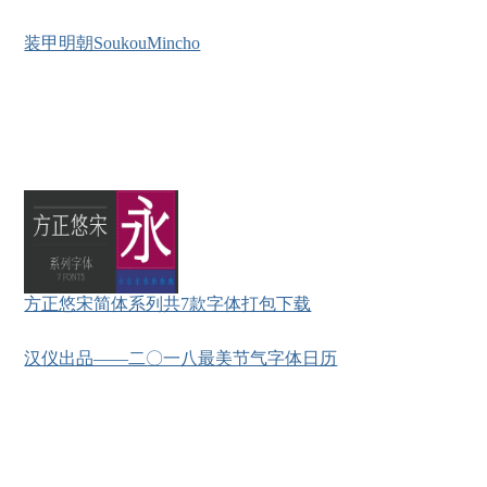
装甲明朝SoukouMincho
方正悠宋简体系列共7款字体打包下载
汉仪出品——二〇一八最美节气字体日历