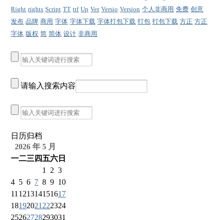
Right
rights
Script
TT
ttf
Up
Ver
Versio
Version
个人非商用
免费
创意
发布
品牌
商用
字体
字体下载
字体打包下载
打包
打包下载
方正
方正
字体
版权
简
简体
设计
非商用
请输入搜索内容
日历归档
2026 年 5 月
一
二
三
四
五
六
日
1
2
3
4
5
6
7
8
9
10
11
12
13
14
15
16
17
18
19
20
21
22
23
24
25
26
27
28
29
30
31