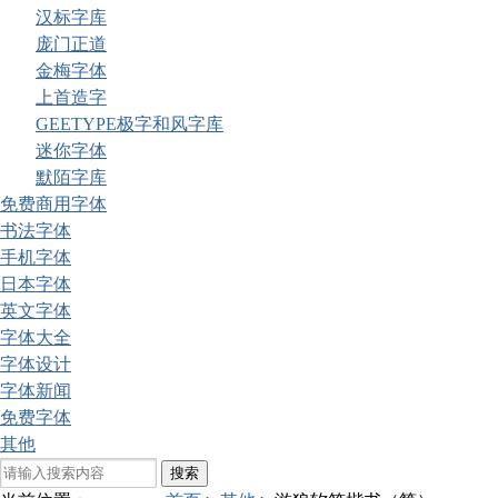
汉标字库
庞门正道
金梅字体
上首造字
GEETYPE极字和风字库
迷你字体
默陌字库
免费商用字体
书法字体
手机字体
日本字体
英文字体
字体大全
字体设计
字体新闻
免费字体
其他