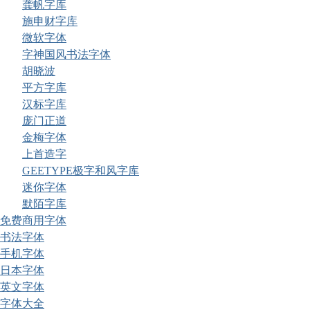
龚帆字库
施申财字库
微软字体
字神国风书法字体
胡晓波
平方字库
汉标字库
庞门正道
金梅字体
上首造字
GEETYPE极字和风字库
迷你字体
默陌字库
免费商用字体
书法字体
手机字体
日本字体
英文字体
字体大全