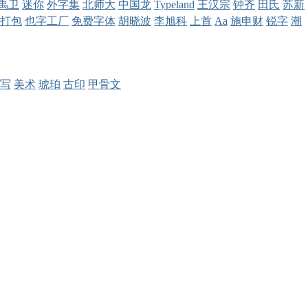
禹卫
迷你
外字集
北师大
中国龙
Typeland
王汉宗
钟齐
田氏
苏新
打包
也字工厂
免费字体
胡晓波
李旭科
上首
Aa
施申财
锐字
潮
写
美术
琥珀
古印
甲骨文