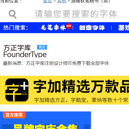
当前位置：
首页
>
其他
>
游狼软笔楷书（简）