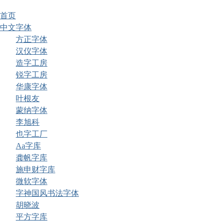
首页
中文字体
方正字体
汉仪字体
造字工房
锐字工房
华康字体
叶根友
蒙纳字体
李旭科
也字工厂
Aa字库
龚帆字库
施申财字库
微软字体
字神国风书法字体
胡晓波
平方字库