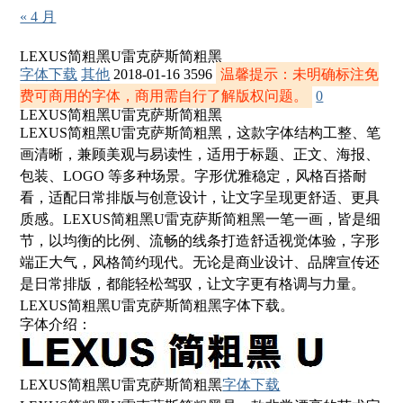
« 4 月
LEXUS简粗黑U雷克萨斯简粗黑
字体下载
其他
2018-01-16
3596
温馨提示：未明确标注免
费可商用的字体，商用需自行了解版权问题。
0
LEXUS简粗黑U雷克萨斯简粗黑
LEXUS简粗黑U雷克萨斯简粗黑，这款字体结构工整、笔
画清晰，兼顾美观与易读性，适用于标题、正文、海报、
包装、LOGO 等多种场景。字形优雅稳定，风格百搭耐
看，适配日常排版与创意设计，让文字呈现更舒适、更具
质感。LEXUS简粗黑U雷克萨斯简粗黑一笔一画，皆是细
节，以均衡的比例、流畅的线条打造舒适视觉体验，字形
端正大气，风格简约现代。无论是商业设计、品牌宣传还
是日常排版，都能轻松驾驭，让文字更有格调与力量。
LEXUS简粗黑U雷克萨斯简粗黑字体下载。
字体介绍：
LEXUS简粗黑U雷克萨斯简粗黑
字体下载