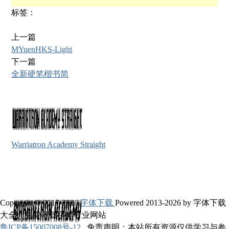
标签：
上一篇
MYuenHKS-Light
下一篇
全新硬笔楷书简
Warriatron Academy Straight
Copyright © 2017-2026
字体下载
Powered 2013-2026 by 字体下载
大全、免费下载字体专业网站
鲁ICP备15007008号-12
. 免责声明：本站所有资源仅供学习与参