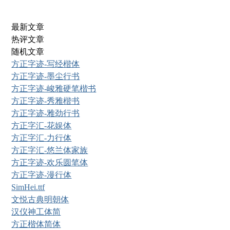
最新文章
热评文章
随机文章
方正字迹-写经楷体
方正字迹-墨尘行书
方正字迹-峻雅硬笔楷书
方正字迹-秀雅楷书
方正字迹-雅劲行书
方正字汇-花娱体
方正字汇-力行体
方正字汇-悠兰体家族
方正字迹-欢乐圆笔体
方正字迹-漫行体
SimHei.ttf
文悦古典明朝体
汉仪神工体简
方正楷体简体