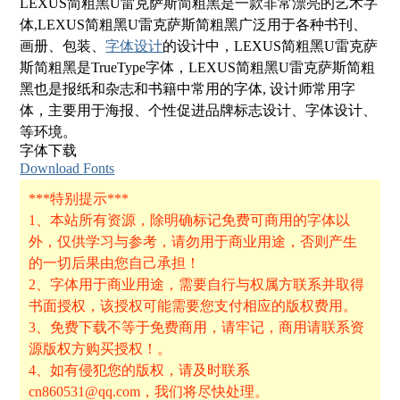
LEXUS简粗黑U雷克萨斯简粗黑是一款非常漂亮的艺术字
体,LEXUS简粗黑U雷克萨斯简粗黑广泛用于各种书刊、
画册、包装、
字体设计
的设计中，LEXUS简粗黑U雷克萨
斯简粗黑是TrueType字体，LEXUS简粗黑U雷克萨斯简粗
黑也是报纸和杂志和书籍中常用的字体, 设计师常用字
体，主要用于海报、个性促进品牌标志设计、字体设计、
等环境。
字体下载
Download Fonts
***特别提示
***
1、本站所有资源，除明确标记免费可商用的字体以
外，仅供学习与参考，请勿用于商业用途，否则产生
的一切后果由您自己承担！
2、字体用于商业用途，需要自行与权属方联系并取得
书面授权，该授权可能需要您支付相应的版权费用。
3、免费下载不等于免费商用，请牢记，
商用请联系资
源版权方购买授权！
。
4、如有侵犯您的版权，请及时联系
cn860531@qq.com，我们将尽快处理。