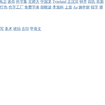
禹卫
迷你
外字集
北师大
中国龙
Typeland
王汉宗
钟齐
田氏
苏新
打包
也字工厂
免费字体
胡晓波
李旭科
上首
Aa
施申财
锐字
潮
写
美术
琥珀
古印
甲骨文