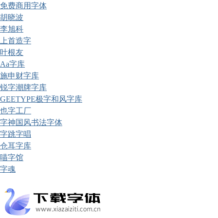
免费商用字体
胡晓波
李旭科
上首造字
叶根友
Aa字库
施申财字库
锐字潮牌字库
GEETYPE极字和风字库
也字工厂
字神国风书法字体
字跳字唱
仓耳字库
喵字馆
字魂