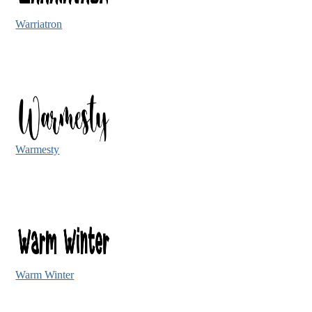
Warriatron
Warmesty
Warm Winter