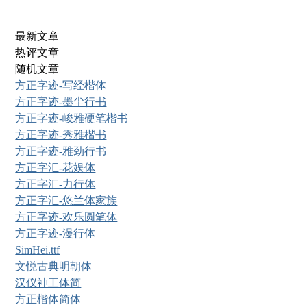
最新文章
热评文章
随机文章
方正字迹-写经楷体
方正字迹-墨尘行书
方正字迹-峻雅硬笔楷书
方正字迹-秀雅楷书
方正字迹-雅劲行书
方正字汇-花娱体
方正字汇-力行体
方正字汇-悠兰体家族
方正字迹-欢乐圆笔体
方正字迹-漫行体
SimHei.ttf
文悦古典明朝体
汉仪神工体简
方正楷体简体