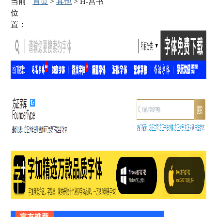
当前
首页
>
其他
>
H-宫书
位
置：