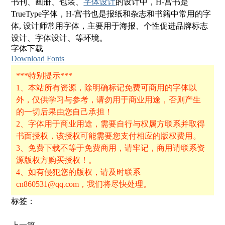
书刊、画册、包装、
字体设计
的设计中，H-宫书是
TrueType字体，H-宫书也是报纸和杂志和书籍中常用的字
体, 设计师常用字体，主要用于海报、个性促进品牌标志
设计、字体设计、等环境。
字体下载
Download Fonts
***特别提示
***
1、本站所有资源，除明确标记免费可商用的字体以
外，仅供学习与参考，请勿用于商业用途，否则产生
的一切后果由您自己承担！
2、字体用于商业用途，需要自行与权属方联系并取得
书面授权，该授权可能需要您支付相应的版权费用。
3、免费下载不等于免费商用，请牢记，
商用请联系资
源版权方购买授权！
。
4、如有侵犯您的版权，请及时联系
cn860531@qq.com，我们将尽快处理。
标签：