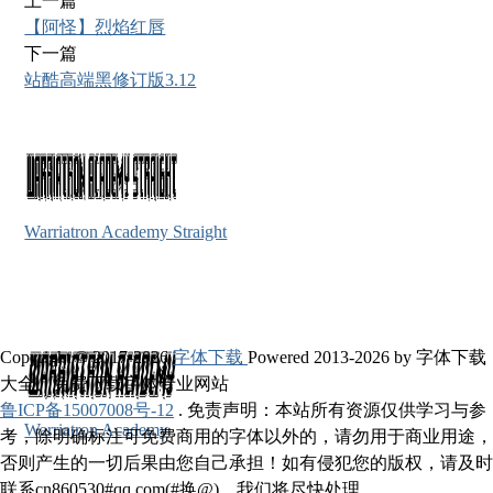
上一篇
【阿怪】烈焰红唇
下一篇
站酷高端黑修订版3.12
Warriatron Academy Straight
Copyright © 2017-2026
字体下载
Powered 2013-2026 by 字体下载
大全、免费下载字体专业网站
鲁ICP备15007008号-12
. 免责声明：本站所有资源仅供学习与参
Warriatron Academy
考，除明确标注可免费商用的字体以外的，请勿用于商业用途，
否则产生的一切后果由您自己承担！如有侵犯您的版权，请及时
联系cn860530#qq.com(#换@)，我们将尽快处理。