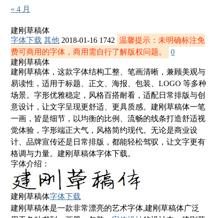
« 4 月
建刚草稿体
字体下载
其他
2018-01-16
1742
温馨提示：未明确标注免
费可商用的字体，商用需自行了解版权问题。
0
建刚草稿体
建刚草稿体，这款字体结构工整、笔画清晰，兼顾美观与
易读性，适用于标题、正文、海报、包装、LOGO 等多种
场景。字形优雅稳定，风格百搭耐看，适配日常排版与创
意设计，让文字呈现更舒适、更具质感。建刚草稿体一笔
一画，皆是细节，以均衡的比例、流畅的线条打造舒适视
觉体验，字形端正大气，风格简约现代。无论是商业设
计、品牌宣传还是日常排版，都能轻松驾驭，让文字更有
格调与力量。建刚草稿体字体下载。
字体介绍：
建刚草稿体
字体下载
建刚草稿体是一款非常漂亮的艺术字体,建刚草稿体广泛