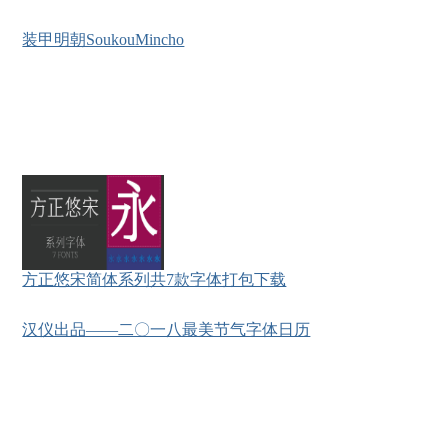
装甲明朝SoukouMincho
方正悠宋简体系列共7款字体打包下载
汉仪出品——二〇一八最美节气字体日历