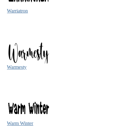
Warriatron
Warmesty
Warm Winter