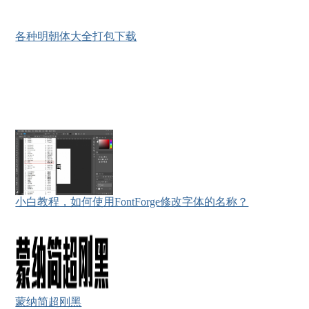
各种明朝体大全打包下载
小白教程，如何使用FontForge修改字体的名称？
蒙纳简超刚黑