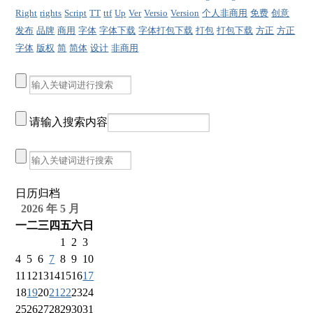
Right
rights
Script
TT
ttf
Up
Ver
Versio
Version
个人非商用
免费
创意
发布
品牌
商用
字体
字体下载
字体打包下载
打包
打包下载
方正
方正
字体
版权
简
简体
设计
非商用
请输入搜索内容
日历归档
2026 年 5 月
一
二
三
四
五
六
日
1
2
3
4
5
6
7
8
9
10
11
12
13
14
15
16
17
18
19
20
21
22
23
24
25
26
27
28
29
30
31