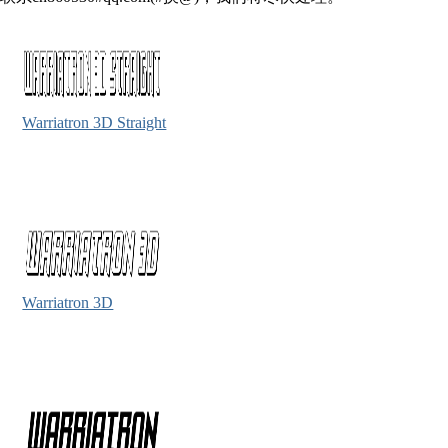
Warriatron 3D Straight
Warriatron 3D