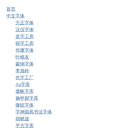
首页
中文字体
方正字体
汉仪字体
造字工房
锐字工房
华康字体
叶根友
蒙纳字体
李旭科
也字工厂
Aa字库
龚帆字库
施申财字库
微软字体
字神国风书法字体
胡晓波
平方字库