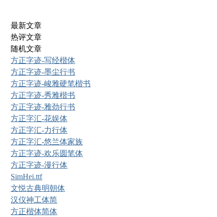
最新文章
热评文章
随机文章
方正字迹-写经楷体
方正字迹-墨尘行书
方正字迹-峻雅硬笔楷书
方正字迹-秀雅楷书
方正字迹-雅劲行书
方正字汇-花娱体
方正字汇-力行体
方正字汇-悠兰体家族
方正字迹-欢乐圆笔体
方正字迹-漫行体
SimHei.ttf
文悦古典明朝体
汉仪神工体简
方正楷体简体