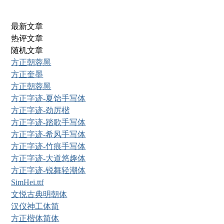
最新文章
热评文章
随机文章
方正朝蓉黑
方正奎墨
方正朝蓉黑
方正字迹-夏饴手写体
方正字迹-劲厉楷
方正字迹-踏歌手写体
方正字迹-希风手写体
方正字迹-竹痕手写体
方正字迹-大道悠趣体
方正字迹-锐舞轻潮体
SimHei.ttf
文悦古典明朝体
汉仪神工体简
方正楷体简体