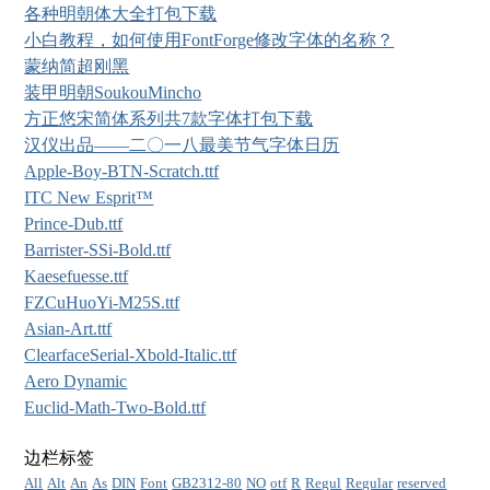
各种明朝体大全打包下载
小白教程，如何使用FontForge修改字体的名称？
蒙纳简超刚黑
装甲明朝SoukouMincho
方正悠宋简体系列共7款字体打包下载
汉仪出品——二〇一八最美节气字体日历
Apple-Boy-BTN-Scratch.ttf
ITC New Esprit™
Prince-Dub.ttf
Barrister-SSi-Bold.ttf
Kaesefuesse.ttf
FZCuHuoYi-M25S.ttf
Asian-Art.ttf
ClearfaceSerial-Xbold-Italic.ttf
Aero Dynamic
Euclid-Math-Two-Bold.ttf
边栏标签
All
Alt
An
As
DIN
Font
GB2312-80
NO
otf
R
Regul
Regular
reserved