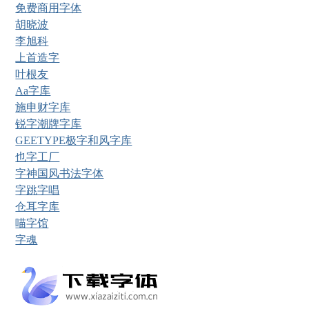
免费商用字体
胡晓波
李旭科
上首造字
叶根友
Aa字库
施申财字库
锐字潮牌字库
GEETYPE极字和风字库
也字工厂
字神国风书法字体
字跳字唱
仓耳字库
喵字馆
字魂