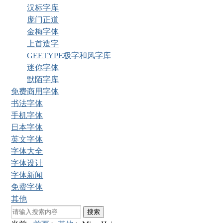
汉标字库
庞门正道
金梅字体
上首造字
GEETYPE极字和风字库
迷你字体
默陌字库
免费商用字体
书法字体
手机字体
日本字体
英文字体
字体大全
字体设计
字体新闻
免费字体
其他