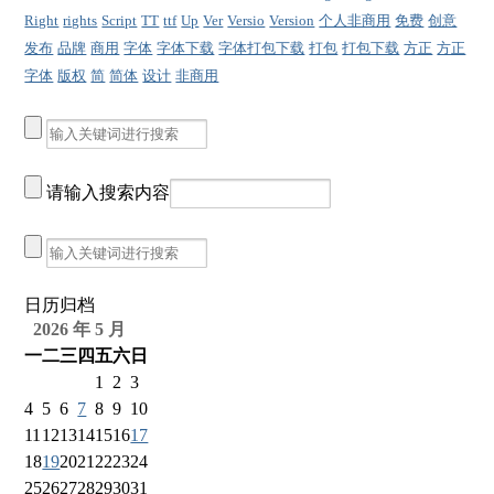
Right
rights
Script
TT
ttf
Up
Ver
Versio
Version
个人非商用
免费
创意
发布
品牌
商用
字体
字体下载
字体打包下载
打包
打包下载
方正
方正
字体
版权
简
简体
设计
非商用
请输入搜索内容
日历归档
2026 年 5 月
一
二
三
四
五
六
日
1
2
3
4
5
6
7
8
9
10
11
12
13
14
15
16
17
18
19
20
21
22
23
24
25
26
27
28
29
30
31