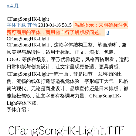
« 4 月
CFangSongHK-Light
字体下载
其他
2018-01-16
5815
温馨提示：未明确标注免
费可商用的字体，商用需自行了解版权问题。
0
CFangSongHK-Light
CFangSongHK-Light，这款字体结构工整、笔画清晰，兼
顾美观与易读性，适用于标题、正文、海报、包装、
LOGO 等多种场景。字形优雅稳定，风格百搭耐看，适配
日常排版与创意设计，让文字呈现更舒适、更具质感。
CFangSongHK-Light一笔一画，皆是细节，以均衡的比
例、流畅的线条打造舒适视觉体验，字形端正大气，风格
简约现代。无论是商业设计、品牌宣传还是日常排版，都
能轻松驾驭，让文字更有格调与力量。CFangSongHK-
Light字体下载。
字体介绍：