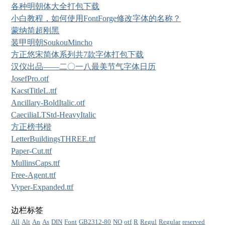
各种明朝体大全打包下载
小白教程，如何使用FontForge修改字体的名称？
蒙纳简超刚黑
装甲明朝SoukouMincho
方正悠宋简体系列共7款字体打包下载
汉仪出品——二〇一八最美节气字体日历
JosefPro.otf
KacstTitleL.ttf
Ancillary-BoldItalic.otf
CaeciliaLTStd-HeavyItalic
方正榜书楷
LetterBuildingsTHREE.ttf
Paper-Cut.ttf
MullinsCaps.ttf
Free-Agent.ttf
Vyper-Expanded.ttf
边栏标签
All
Alt
An
As
DIN
Font
GB2312-80
NO
otf
R
Regul
Regular
reserved