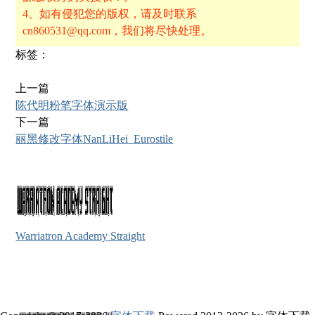
4、如有侵犯您的版权，请及时联系
cn860531@qq.com，我们将尽快处理。
标签：
上一篇
陈代明粉笔字体演示版
下一篇
丽黑修改字体NanLiHei_Eurostile
Warriatron Academy Straight