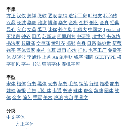
字库
方正
汉仪
腾祥
微软
逐浪
蒙纳
造字工房
叶根友
我字酷
汉鼎
长城
华康
雅坊
博洋
华文
金梅
金桥
创艺
全真
经典
昆仑
义启
文鼎
禹卫
迷你
外字集
北师大
中国龙
Typeland
王汉宗
钟齐
田氏
苏新诗
四通利方
中研院
超世纪
书体坊
书法家
超研泽
文泉驿
黄引齐
邯郸
白舟
日系
陈继世
新蒂
锐字
字体管家
南构
仓耳
思雨
心坊
打包
也字工厂
免费字
体
胡晓波
李旭科
上首
Aa
施申财
锐字
潮牌
GEETYPE
极
字和风
字神
书法
猫啃字体
龚帆字库
字型
宋体
楷体
行书
黑体
隶书
草书
毛笔
钢笔
行楷
颜楷
篆书
娃娃
海报
广告
明朝体
卡通
书法
姚体
瘦金
魏碑
圆体
线
体
金文
综艺
手写
美术
琥珀
古印
甲骨文
分类
中文字体
方正字体