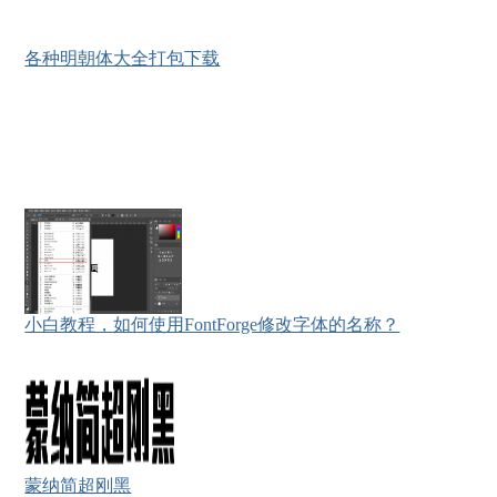
各种明朝体大全打包下载
小白教程，如何使用FontForge修改字体的名称？
蒙纳简超刚黑