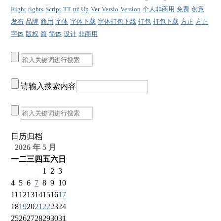
Right
rights
Script
TT
ttf
Up
Ver
Versio
Version
个人非商用
免费
创意
发布
品牌
商用
字体
字体下载
字体打包下载
打包
打包下载
方正
方正
字体
版权
简
简体
设计
非商用
请输入搜索内容
日历归档
2026 年 5 月
一
二
三
四
五
六
日
1
2
3
4
5
6
7
8
9
10
11
12
13
14
15
16
17
18
19
20
21
22
23
24
25
26
27
28
29
30
31