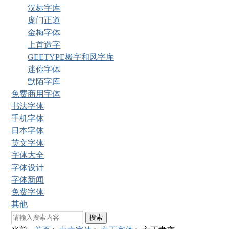
汉标字库
庞门正道
金梅字体
上首造字
GEETYPE极字和风字库
迷你字体
默陌字库
免费商用字体
书法字体
手机字体
日本字体
英文字体
字体大全
字体设计
字体新闻
免费字体
其他