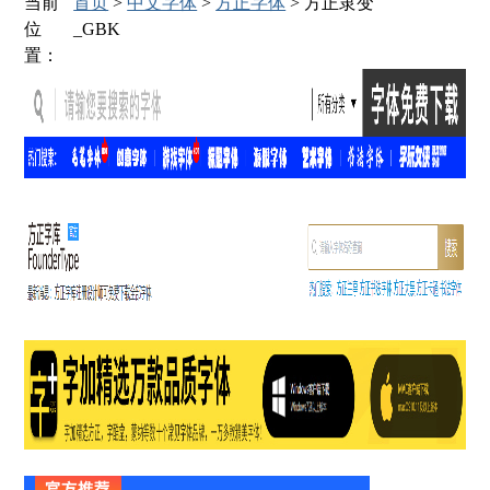
当前
首页
>
中文字体
>
方正字体
>
方正隶变
位
_GBK
置：