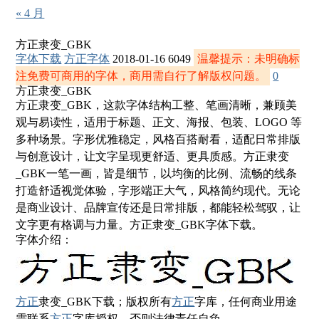
« 4 月
方正隶变_GBK
字体下载
方正字体
2018-01-16
6049
温馨提示：未明确标
注免费可商用的字体，商用需自行了解版权问题。
0
方正隶变_GBK
方正隶变_GBK，这款字体结构工整、笔画清晰，兼顾美
观与易读性，适用于标题、正文、海报、包装、LOGO 等
多种场景。字形优雅稳定，风格百搭耐看，适配日常排版
与创意设计，让文字呈现更舒适、更具质感。方正隶变
_GBK一笔一画，皆是细节，以均衡的比例、流畅的线条
打造舒适视觉体验，字形端正大气，风格简约现代。无论
是商业设计、品牌宣传还是日常排版，都能轻松驾驭，让
文字更有格调与力量。方正隶变_GBK字体下载。
字体介绍：
方正
隶变_GBK下载；版权所有
方正
字库，任何商业用途
需联系
方正
字库授权，否则法律责任自负。