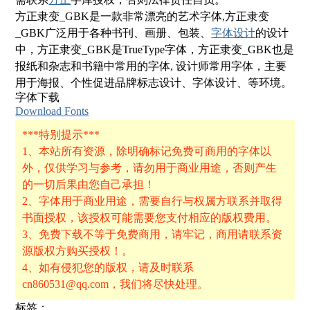
方正隶变_GBK是一款非常漂亮的艺术字体,方正隶变
_GBK广泛用于各种书刊、画册、包装、
字体设计
的设计
中，方正隶变_GBK是TrueType字体，方正隶变_GBK也是
报纸和杂志和书籍中常用的字体, 设计师常用字体，主要
用于海报、个性促进品牌标志设计、字体设计、等环境。
字体下载
Download Fonts
***特别提示
***
1、本站所有资源，除明确标记免费可商用的字体以
外，仅供学习与参考，请勿用于商业用途，否则产生
的一切后果由您自己承担！
2、字体用于商业用途，需要自行与权属方联系并取得
书面授权，该授权可能需要您支付相应的版权费用。
3、免费下载不等于免费商用，请牢记，
商用请联系资
源版权方购买授权！
。
4、如有侵犯您的版权，请及时联系
cn860531@qq.com，我们将尽快处理。
标签：