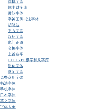
龚帆字库
施申财字库
微软字体
字神国风书法字体
胡晓波
平方字库
汉标字库
庞门正道
金梅字体
上首造字
GEETYPE极字和风字库
迷你字体
默陌字库
免费商用字体
书法字体
手机字体
日本字体
英文字体
字体大全