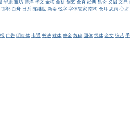
城
华康
雅坊
博洋
华文
金梅
金桥
创艺
全真
经典
昆仑
义启
文鼎
邯郸
白舟
日系
陈继世
新蒂
锐字
字体管家
南构
仓耳
思雨
心坊
报
广告
明朝体
卡通
书法
姚体
瘦金
魏碑
圆体
线体
金文
综艺
手