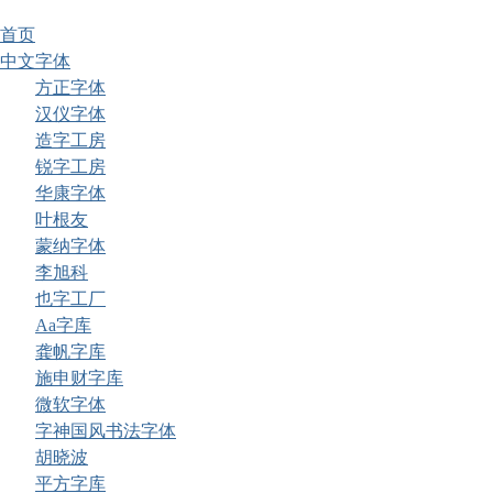
首页
中文字体
方正字体
汉仪字体
造字工房
锐字工房
华康字体
叶根友
蒙纳字体
李旭科
也字工厂
Aa字库
龚帆字库
施申财字库
微软字体
字神国风书法字体
胡晓波
平方字库