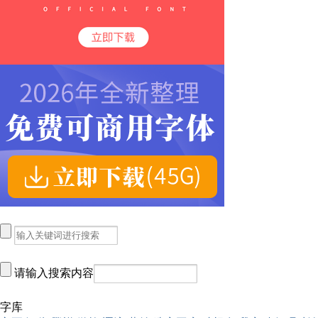
请输入搜索内容
字库