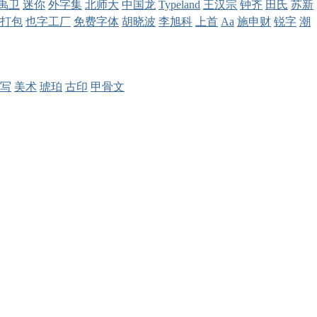
禹卫
迷你
外字集
北师大
中国龙
Typeland
王汉宗
钟齐
田氏
苏新
打包
也字工厂
免费字体
胡晓波
李旭科
上首
Aa
施申财
锐字
潮
写
美术
琥珀
古印
甲骨文