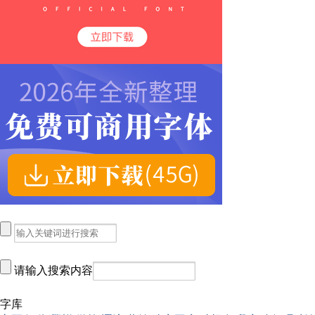
请输入搜索内容
字库