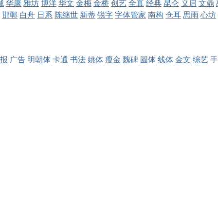
城
华康
雅坊
博洋
华文
金梅
金桥
创艺
全真
经典
昆仑
义启
文鼎
邯郸
白舟
日系
陈继世
新蒂
锐字
字体管家
南构
仓耳
思雨
心坊
报
广告
明朝体
卡通
书法
姚体
瘦金
魏碑
圆体
线体
金文
综艺
手