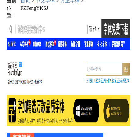
当前
首页
>
中文字体
>
方正字体
>
位
FZFengYKSJ
置：