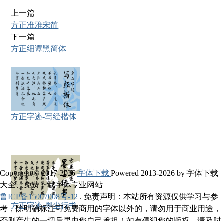
上一篇
方正准雅宋简
下一篇
方正细谭黑简体
方正字迹-写经楷体
Copyright © 2017-2026
字体下载
Powered 2013-2026 by 字体下载
大全、免费下载字体专业网站
鲁ICP备15007008号-12
. 免责声明：本站所有资源仅供学习与参
方正字迹-墨尘行书
考，除明确标注可免费商用的字体以外的，请勿用于商业用途，
否则产生的一切后果由您自己承担！如有侵犯您的版权，请及时