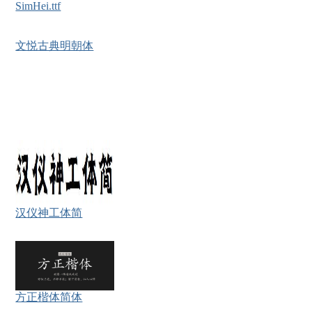
SimHei.ttf
文悦古典明朝体
汉仪神工体简
方正楷体简体