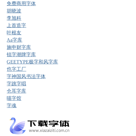
免费商用字体
胡晓波
李旭科
上首造字
叶根友
Aa字库
施申财字库
锐字潮牌字库
GEETYPE极字和风字库
也字工厂
字神国风书法字体
字跳字唱
仓耳字库
喵字馆
字魂