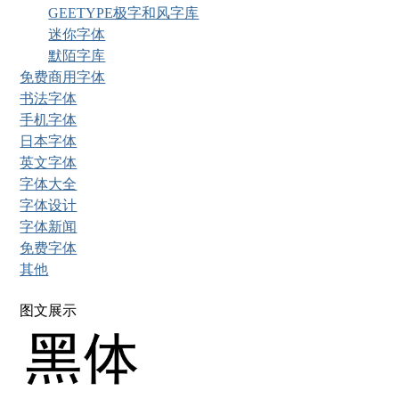
GEETYPE极字和风字库
迷你字体
默陌字库
免费商用字体
书法字体
手机字体
日本字体
英文字体
字体大全
字体设计
字体新闻
免费字体
其他
图文展示