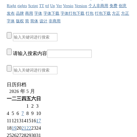
Right
rights
Script
TT
ttf
Up
Ver
Versio
Version
个人非商用
免费
创意
发布
品牌
商用
字体
字体下载
字体打包下载
打包
打包下载
方正
方正
字体
版权
简
简体
设计
非商用
请输入搜索内容
日历归档
2026 年 5 月
一
二
三
四
五
六
日
1
2
3
4
5
6
7
8
9
10
11
12
13
14
15
16
17
18
19
20
21
22
23
24
25
26
27
28
29
30
31