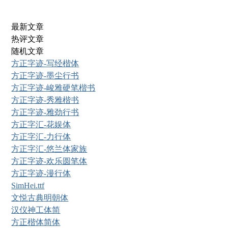
最新文章
热评文章
随机文章
方正字迹-写经楷体
方正字迹-墨尘行书
方正字迹-峻雅硬笔楷书
方正字迹-秀雅楷书
方正字迹-雅劲行书
方正字汇-花娱体
方正字汇-力行体
方正字汇-悠兰体家族
方正字迹-欢乐圆笔体
方正字迹-漫行体
SimHei.ttf
文悦古典明朝体
汉仪神工体简
方正楷体简体