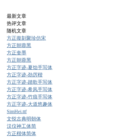
最新文章
热评文章
随机文章
方正復刻聚珍仿宋
方正朝蓉黑
方正奎墨
方正朝蓉黑
方正字迹-夏饴手写体
方正字迹-劲厉楷
方正字迹-踏歌手写体
方正字迹-希风手写体
方正字迹-竹痕手写体
方正字迹-大道悠趣体
SimHei.ttf
文悦古典明朝体
汉仪神工体简
方正楷体简体