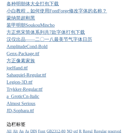
各种明朝体大全打包下载
小白教程，如何使用FontForge修改字体的名称？
蒙纳简超刚黑
装甲明朝SoukouMincho
方正悠宋简体系列共7款字体打包下载
汉仪出品——二〇一八最美节气字体日历
AmplitudeCond-Bold
Genx-Package.ttf
方正像素家族
joeHand.ttf
Sahaquiel-Regular.ttf
Legion-3D.ttf
Trykker-Regular.ttf
a_GroticCn-Italic
Almost Serious
JD-Sophara.ttf
边栏标签
All
Alt
An
As
DIN
Font
GB2312-80
NO
otf
R
Regul
Regular
reserved