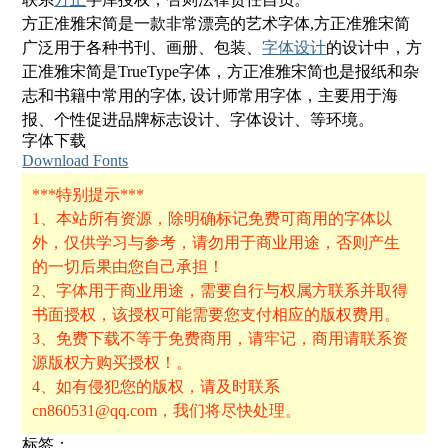
方正准雅宋简是一款非常漂亮的艺术字体,方正准雅宋简
广泛用于各种书刊、画册、包装、
字体设计
的设计中，方
正准雅宋简是TrueType字体，方正准雅宋简也是报纸和杂
志和书籍中常用的字体, 设计师常用字体，主要用于海
报、个性促进品牌标志设计、字体设计、等环境。
字体下载
Download Fonts
***特别提示
***
1、本站所有资源，除明确标记免费可商用的字体以
外，仅供学习与参考，请勿用于商业用途，否则产生
的一切后果由您自己承担！
2、字体用于商业用途，需要自行与权属方联系并取得
书面授权，该授权可能需要您支付相应的版权费用。
3、免费下载不等于免费商用，请牢记，
商用请联系资
源版权方购买授权！
。
4、如有侵犯您的版权，请及时联系
cn860531@qq.com，我们将尽快处理。
标签：