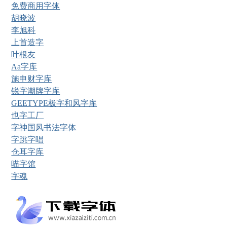
免费商用字体
胡晓波
李旭科
上首造字
叶根友
Aa字库
施申财字库
锐字潮牌字库
GEETYPE极字和风字库
也字工厂
字神国风书法字体
字跳字唱
仓耳字库
喵字馆
字魂