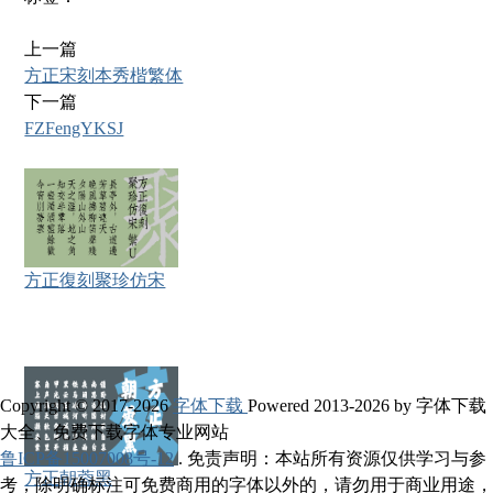
上一篇
方正宋刻本秀楷繁体
下一篇
FZFengYKSJ
方正復刻聚珍仿宋
Copyright © 2017-2026
字体下载
Powered 2013-2026 by 字体下载
大全、免费下载字体专业网站
鲁ICP备15007008号-12
. 免责声明：本站所有资源仅供学习与参
方正朝蓉黑
考，除明确标注可免费商用的字体以外的，请勿用于商业用途，