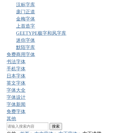
汉标字库
庞门正道
金梅字体
上首造字
GEETYPE极字和风字库
迷你字体
默陌字库
免费商用字体
书法字体
手机字体
日本字体
英文字体
字体大全
字体设计
字体新闻
免费字体
其他