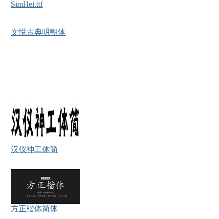
SimHei.ttf
文悦古典明朝体
汉仪神工体简
方正楷体简体