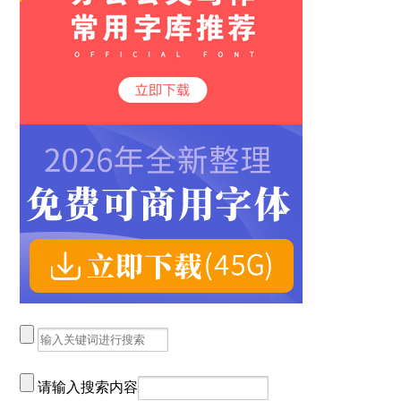
请输入搜索内容