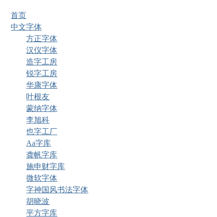
首页
中文字体
方正字体
汉仪字体
造字工房
锐字工房
华康字体
叶根友
蒙纳字体
李旭科
也字工厂
Aa字库
龚帆字库
施申财字库
微软字体
字神国风书法字体
胡晓波
平方字库