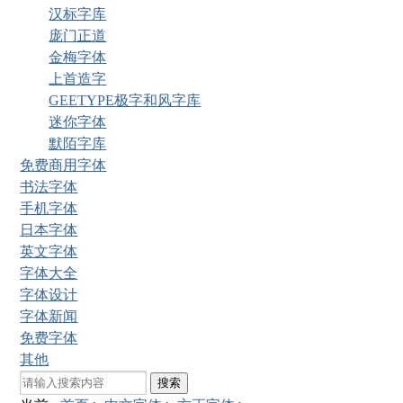
汉标字库
庞门正道
金梅字体
上首造字
GEETYPE极字和风字库
迷你字体
默陌字库
免费商用字体
书法字体
手机字体
日本字体
英文字体
字体大全
字体设计
字体新闻
免费字体
其他