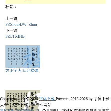
标签：
上一篇
FZShouHJW_Zhun
下一篇
FZLTXIHB
方正字迹-写经楷体
Copyright © 2017-2026
字体下载
Powered 2013-2026 by 字体下载
大全、免费下载字体专业网站
鲁ICP备15007008号-12
. 免责声明：本站所有资源仅供学习与参