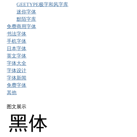
GEETYPE极字和风字库
迷你字体
默陌字库
免费商用字体
书法字体
手机字体
日本字体
英文字体
字体大全
字体设计
字体新闻
免费字体
其他
图文展示