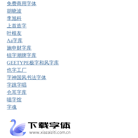
免费商用字体
胡晓波
李旭科
上首造字
叶根友
Aa字库
施申财字库
锐字潮牌字库
GEETYPE极字和风字库
也字工厂
字神国风书法字体
字跳字唱
仓耳字库
喵字馆
字魂