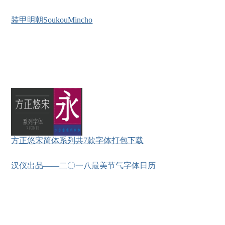
装甲明朝SoukouMincho
方正悠宋简体系列共7款字体打包下载
汉仪出品——二〇一八最美节气字体日历