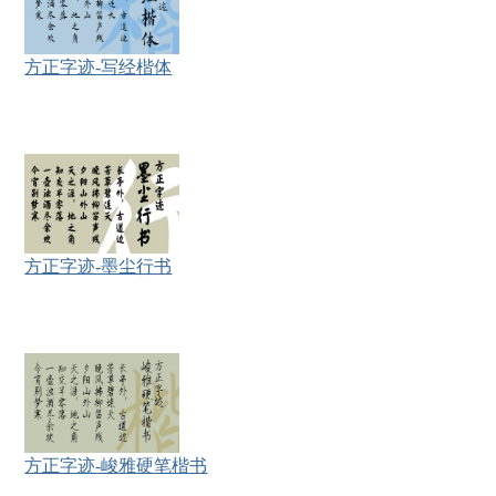
方正字迹-写经楷体
方正字迹-墨尘行书
方正字迹-峻雅硬笔楷书