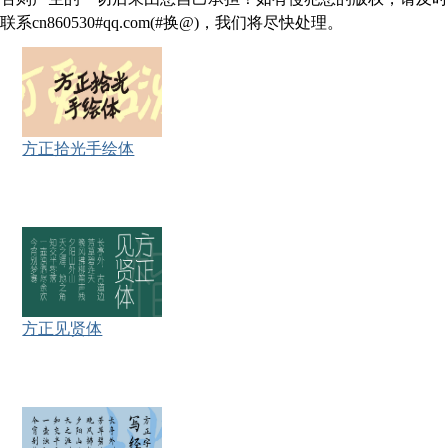
联系cn860530#qq.com(#换@)，我们将尽快处理。
方正拾光手绘体
方正见贤体