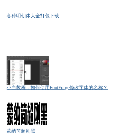
各种明朝体大全打包下载
小白教程，如何使用FontForge修改字体的名称？
蒙纳简超刚黑