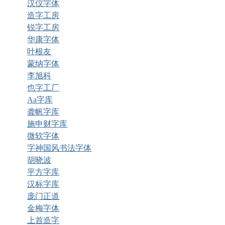
汉仪字体
造字工房
锐字工房
华康字体
叶根友
蒙纳字体
李旭科
也字工厂
Aa字库
龚帆字库
施申财字库
微软字体
字神国风书法字体
胡晓波
平方字库
汉标字库
庞门正道
金梅字体
上首造字