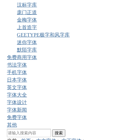
汉标字库
庞门正道
金梅字体
上首造字
GEETYPE极字和风字库
迷你字体
默陌字库
免费商用字体
书法字体
手机字体
日本字体
英文字体
字体大全
字体设计
字体新闻
免费字体
其他