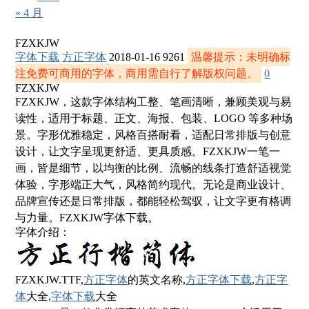
« 4 月
FZXKJW
字体下载
方正字体
2018-01-16
9261
温馨提示：未明确标
注免费可商用的字体，商用需自行了解版权问题。
0
FZXKJW
FZXKJW，这款字体结构工整、笔画清晰，兼顾美观与易
读性，适用于标题、正文、海报、包装、LOGO 等多种场
景。字形优雅稳定，风格百搭耐看，适配日常排版与创意
设计，让文字呈现更舒适、更具质感。FZXKJW一笔一
画，皆是细节，以均衡的比例、流畅的线条打造舒适视觉
体验，字形端正大气，风格简约现代。无论是商业设计、
品牌宣传还是日常排版，都能轻松驾驭，让文字更有格调
与力量。FZXKJW字体下载。
字体介绍：
FZXKJW.TTF,
方正
字体
的英文名称,
方正
字体下载
,
方正
字
体
大全,
字体下载
大全