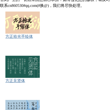
联系cn860530#qq.com(#换@)，我们将尽快处理。
方正拾光手绘体
方正见贤体