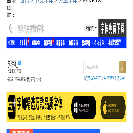
当前
首页
>
中文字体
>
方正字体
>
FZXKJW
位
置：