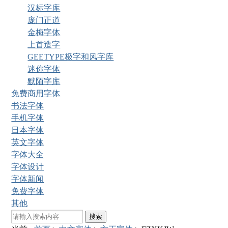
汉标字库
庞门正道
金梅字体
上首造字
GEETYPE极字和风字库
迷你字体
默陌字库
免费商用字体
书法字体
手机字体
日本字体
英文字体
字体大全
字体设计
字体新闻
免费字体
其他