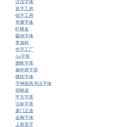
汉仪字体
造字工房
锐字工房
华康字体
叶根友
蒙纳字体
李旭科
也字工厂
Aa字库
龚帆字库
施申财字库
微软字体
字神国风书法字体
胡晓波
平方字库
汉标字库
庞门正道
金梅字体
上首造字