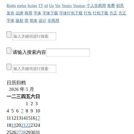
Right
rights
Script
TT
ttf
Up
Ver
Versio
Version
个人非商用
免费
创意
发布
品牌
商用
字体
字体下载
字体打包下载
打包
打包下载
方正
方正
字体
版权
简
简体
设计
非商用
请输入搜索内容
日历归档
2026 年 5 月
一
二
三
四
五
六
日
1
2
3
4
5
6
7
8
9
10
11
12
13
14
15
16
17
18
19
20
21
22
23
24
25
26
27
28
29
30
31