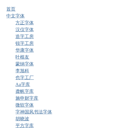
首页
中文字体
方正字体
汉仪字体
造字工房
锐字工房
华康字体
叶根友
蒙纳字体
李旭科
也字工厂
Aa字库
龚帆字库
施申财字库
微软字体
字神国风书法字体
胡晓波
平方字库