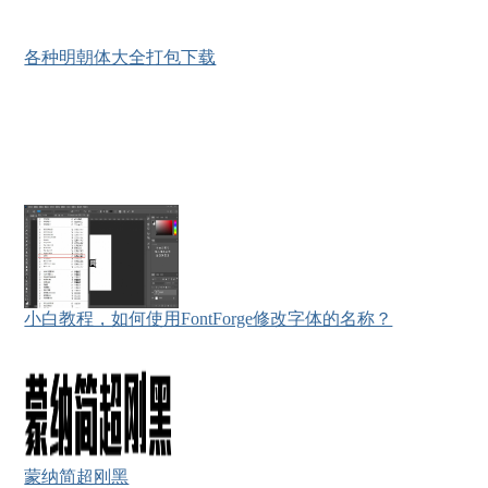
各种明朝体大全打包下载
小白教程，如何使用FontForge修改字体的名称？
蒙纳简超刚黑