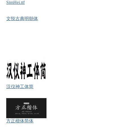
SimHei.ttf
文悦古典明朝体
汉仪神工体简
方正楷体简体