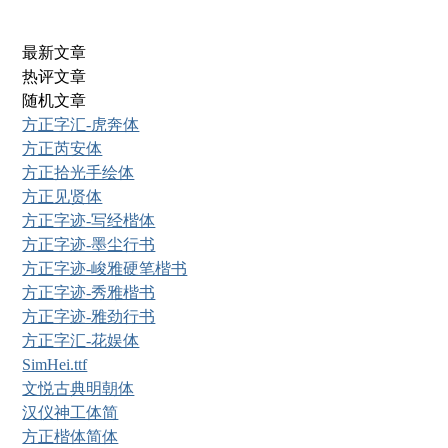
最新文章
热评文章
随机文章
方正字汇-虎奔体
方正芮安体
方正拾光手绘体
方正见贤体
方正字迹-写经楷体
方正字迹-墨尘行书
方正字迹-峻雅硬笔楷书
方正字迹-秀雅楷书
方正字迹-雅劲行书
方正字汇-花娱体
SimHei.ttf
文悦古典明朝体
汉仪神工体简
方正楷体简体