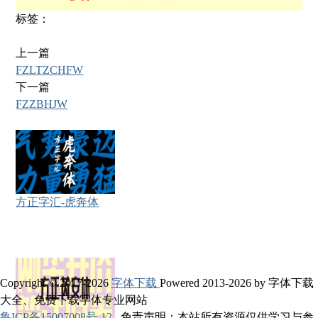
标签：
上一篇
FZLTZCHFW
下一篇
FZZBHJW
方正字汇-虎奔体
Copyright © 2017-2026
字体下载
Powered 2013-2026 by 字体下载
大全、免费下载字体专业网站
鲁ICP备15007008号-12
. 免责声明：本站所有资源仅供学习与参