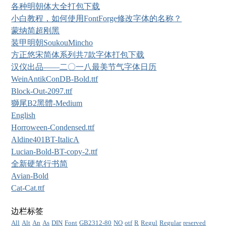
各种明朝体大全打包下载
小白教程，如何使用FontForge修改字体的名称？
蒙纳简超刚黑
装甲明朝SoukouMincho
方正悠宋简体系列共7款字体打包下载
汉仪出品——二〇一八最美节气字体日历
WeinAntikConDB-Bold.ttf
Block-Out-2097.ttf
獅尾B2黑體-Medium
English
Horroween-Condensed.ttf
Aldine401BT-ItalicA
Lucian-Bold-BT-copy-2.ttf
全新硬笔行书简
Avian-Bold
Cat-Cat.ttf
边栏标签
All
Alt
An
As
DIN
Font
GB2312-80
NO
otf
R
Regul
Regular
reserved