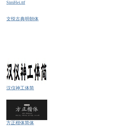
SimHei.ttf
文悦古典明朝体
汉仪神工体简
方正楷体简体