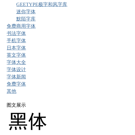
GEETYPE极字和风字库
迷你字体
默陌字库
免费商用字体
书法字体
手机字体
日本字体
英文字体
字体大全
字体设计
字体新闻
免费字体
其他
图文展示