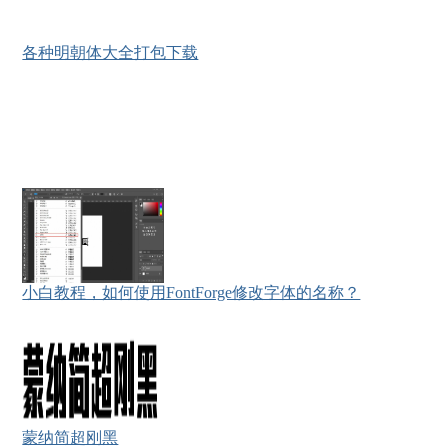
各种明朝体大全打包下载
小白教程，如何使用FontForge修改字体的名称？
蒙纳简超刚黑