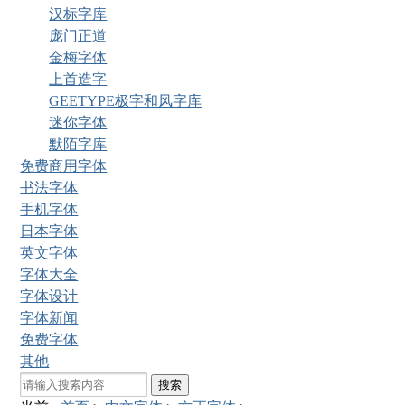
汉标字库
庞门正道
金梅字体
上首造字
GEETYPE极字和风字库
迷你字体
默陌字库
免费商用字体
书法字体
手机字体
日本字体
英文字体
字体大全
字体设计
字体新闻
免费字体
其他