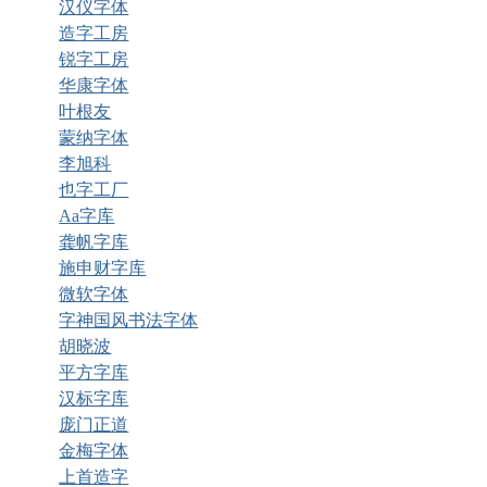
汉仪字体
造字工房
锐字工房
华康字体
叶根友
蒙纳字体
李旭科
也字工厂
Aa字库
龚帆字库
施申财字库
微软字体
字神国风书法字体
胡晓波
平方字库
汉标字库
庞门正道
金梅字体
上首造字