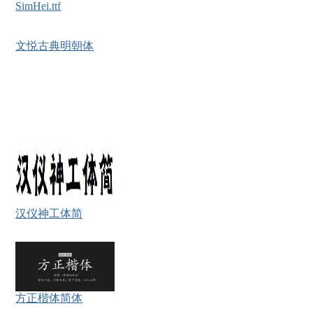
SimHei.ttf
文悦古典明朝体
汉仪神工体简
方正楷体简体