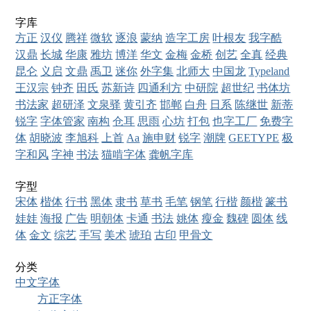
字库
方正
汉仪
腾祥
微软
逐浪
蒙纳
造字工房
叶根友
我字酷
汉鼎
长城
华康
雅坊
博洋
华文
金梅
金桥
创艺
全真
经典
昆仑
义启
文鼎
禹卫
迷你
外字集
北师大
中国龙
Typeland
王汉宗
钟齐
田氏
苏新诗
四通利方
中研院
超世纪
书体坊
书法家
超研泽
文泉驿
黄引齐
邯郸
白舟
日系
陈继世
新蒂
锐字
字体管家
南构
仓耳
思雨
心坊
打包
也字工厂
免费字
体
胡晓波
李旭科
上首
Aa
施申财
锐字
潮牌
GEETYPE
极
字和风
字神
书法
猫啃字体
龚帆字库
字型
宋体
楷体
行书
黑体
隶书
草书
毛笔
钢笔
行楷
颜楷
篆书
娃娃
海报
广告
明朝体
卡通
书法
姚体
瘦金
魏碑
圆体
线
体
金文
综艺
手写
美术
琥珀
古印
甲骨文
分类
中文字体
方正字体