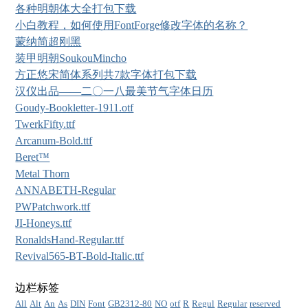
各种明朝体大全打包下载
小白教程，如何使用FontForge修改字体的名称？
蒙纳简超刚黑
装甲明朝SoukouMincho
方正悠宋简体系列共7款字体打包下载
汉仪出品——二〇一八最美节气字体日历
Goudy-Bookletter-1911.otf
TwerkFifty.ttf
Arcanum-Bold.ttf
Beret™
Metal Thorn
ANNABETH-Regular
PWPatchwork.ttf
JI-Honeys.ttf
RonaldsHand-Regular.ttf
Revival565-BT-Bold-Italic.ttf
边栏标签
All
Alt
An
As
DIN
Font
GB2312-80
NO
otf
R
Regul
Regular
reserved