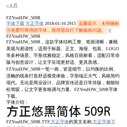
« 4 月
FZYouHJW_509R
字体下载
方正字体
2018-01-16
2915
温馨提示：未明确标
注免费可商用的字体，商用需自行了解版权问题。
0
FZYouHJW_509R
FZYouHJW_509R，这款字体结构工整、笔画清晰，兼顾
美观与易读性，适用于标题、正文、海报、包装、LOGO
等多种场景。字形优雅稳定，风格百搭耐看，适配日常排
版与创意设计，让文字呈现更舒适、更具质感。
FZYouHJW_509R一笔一画，皆是细节，以均衡的比例、
流畅的线条打造舒适视觉体验，字形端正大气，风格简约
现代。无论是商业设计、品牌宣传还是日常排版，都能轻
松驾驭，让文字更有格调与力量。FZYouHJW_509R字体
下载。
字体介绍：
FZYouHJW_509R.TTF,
方正
字体
的英文名称,
方正
字体下