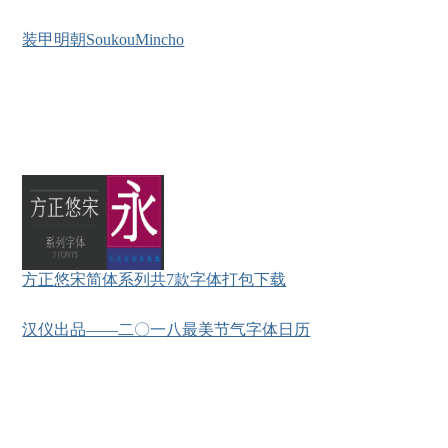
装甲明朝SoukouMincho
方正悠宋简体系列共7款字体打包下载
汉仪出品——二〇一八最美节气字体日历