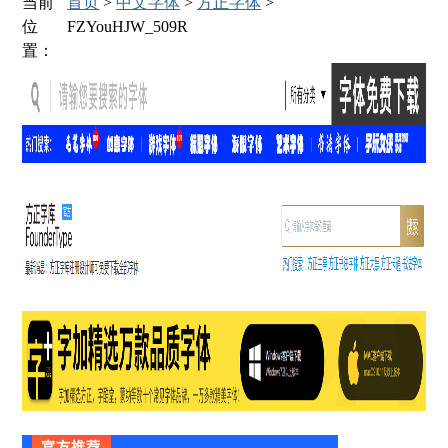
当前
首页
>
中文字体
>
方正字体
>
位
FZYouHJW_509R
置：