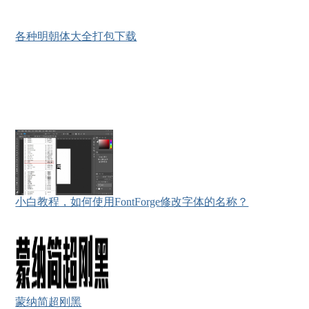
各种明朝体大全打包下载
小白教程，如何使用FontForge修改字体的名称？
蒙纳简超刚黑