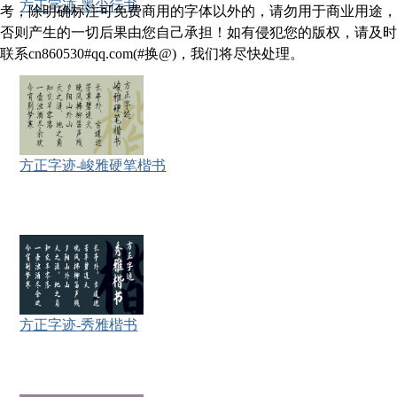
方正字迹-墨尘行书
考，除明确标注可免费商用的字体以外的，请勿用于商业用途，
否则产生的一切后果由您自己承担！如有侵犯您的版权，请及时
联系cn860530#qq.com(#换@)，我们将尽快处理。
方正字迹-峻雅硬笔楷书
方正字迹-秀雅楷书