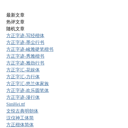
最新文章
热评文章
随机文章
方正字迹-写经楷体
方正字迹-墨尘行书
方正字迹-峻雅硬笔楷书
方正字迹-秀雅楷书
方正字迹-雅劲行书
方正字汇-花娱体
方正字汇-力行体
方正字汇-悠兰体家族
方正字迹-欢乐圆笔体
方正字迹-漫行体
SimHei.ttf
文悦古典明朝体
汉仪神工体简
方正楷体简体