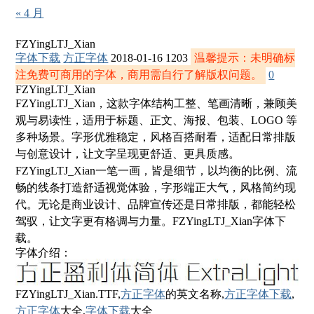
« 4 月
FZYingLTJ_Xian
字体下载
方正字体
2018-01-16
1203
温馨提示：未明确标
注免费可商用的字体，商用需自行了解版权问题。
0
FZYingLTJ_Xian
FZYingLTJ_Xian，这款字体结构工整、笔画清晰，兼顾美
观与易读性，适用于标题、正文、海报、包装、LOGO 等
多种场景。字形优雅稳定，风格百搭耐看，适配日常排版
与创意设计，让文字呈现更舒适、更具质感。
FZYingLTJ_Xian一笔一画，皆是细节，以均衡的比例、流
畅的线条打造舒适视觉体验，字形端正大气，风格简约现
代。无论是商业设计、品牌宣传还是日常排版，都能轻松
驾驭，让文字更有格调与力量。FZYingLTJ_Xian字体下
载。
字体介绍：
FZYingLTJ_Xian.TTF,
方正
字体
的英文名称,
方正
字体下载
,
方正
字体
大全,
字体下载
大全