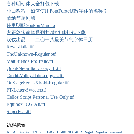
各种明朝体大全打包下载
小白教程，如何使用FontForge修改字体的名称？
蒙纳简超刚黑
装甲明朝SoukouMincho
方正悠宋简体系列共7款字体打包下载
汉仪出品——二〇一八最美节气字体日历
Revel-Italic.ttf
TheUnknown-Regular.otf
MaltFriends-Pro-Italic.ttf
QuarkNeon-Italic-copy-1-.ttf
Credit-Valley-Italic-copy-1-.ttf
OnStageSerial-Xbold-Regular.ttf
PT-Letter-Sweater.ttf
Cellos-Script-Personal-Use-Only.ttf
Equinox-ICG-Alt.ttf
SuperFear.ttf
边栏标签
All
Alt
An
As
DIN
Font
GB2312-80
NO
otf
R
Regul
Regular
reserved