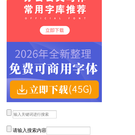
请输入搜索内容