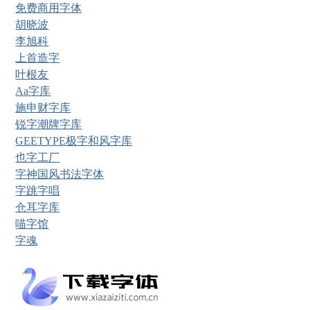
免费商用字体
胡晓波
李旭科
上首造字
叶根友
Aa字库
施申财字库
锐字潮牌字库
GEETYPE极字和风字库
也字工厂
字神国风书法字体
字跳字唱
仓耳字库
喵字馆
字魂