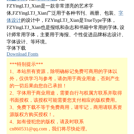
FZYingLTJ_Xian是一款非常漂亮的艺术字
体,FZYingLTJ_Xian广泛用于各种书刊、画册、包装、
字
体设计
的设计中，FZYingLTJ_Xian是TrueType字体，
FZYingLTJ_Xian也是报纸和杂志和书籍中常用的字体, 设
计师常用字体，主要用于海报、个性促进品牌标志设计、
字体设计、等环境。
字体下载
Download Fonts
***特别提示
***
1、本站所有资源，除明确标记免费可商用的字体以
外，仅供学习与参考，请勿用于商业用途，否则产生
的一切后果由您自己承担！
2、字体用于商业用途，需要自行与权属方联系并取得
书面授权，该授权可能需要您支付相应的版权费用。
3、免费下载不等于免费商用，请牢记，
商用请联系资
源版权方购买授权！
。
4、如有侵犯您的版权，请及时联系
cn860531@qq.com，我们将尽快处理。