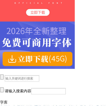
请输入搜索内容
字库