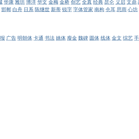
城
华康
雅坊
博洋
华文
金梅
金桥
创艺
全真
经典
昆仑
义启
文鼎
邯郸
白舟
日系
陈继世
新蒂
锐字
字体管家
南构
仓耳
思雨
心坊
报
广告
明朝体
卡通
书法
姚体
瘦金
魏碑
圆体
线体
金文
综艺
手