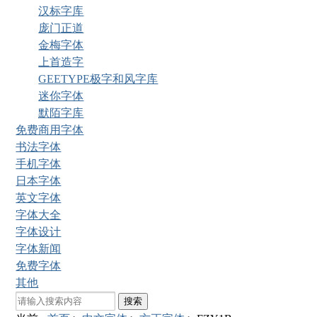
汉标字库
庞门正道
金梅字体
上首造字
GEETYPE极字和风字库
迷你字体
默陌字库
免费商用字体
书法字体
手机字体
日本字体
英文字体
字体大全
字体设计
字体新闻
免费字体
其他