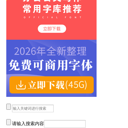
请输入搜索内容