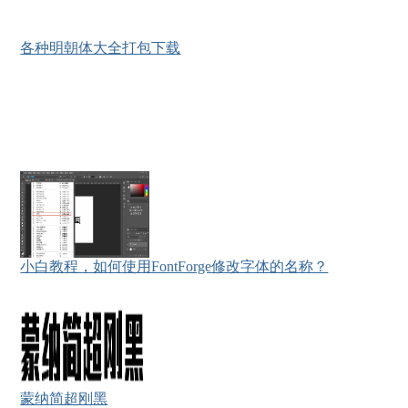
各种明朝体大全打包下载
小白教程，如何使用FontForge修改字体的名称？
蒙纳简超刚黑