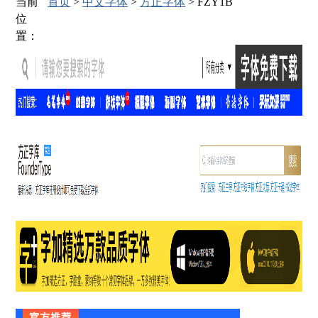
当前
首页
>
中文字体
>
方正字体
>
FZY1B
位
置：