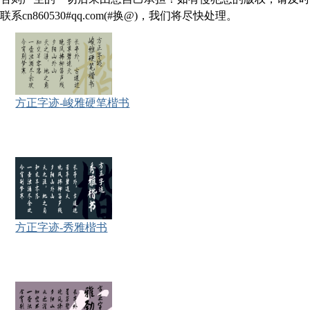
联系cn860530#qq.com(#换@)，我们将尽快处理。
方正字迹-峻雅硬笔楷书
方正字迹-秀雅楷书