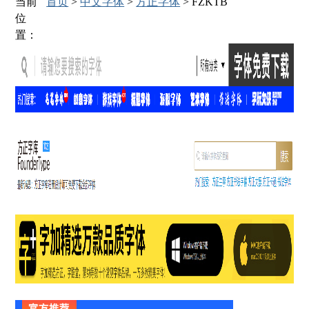
当前
首页
>
中文字体
>
方正字体
>
FZKTB
位
置：