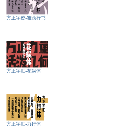
方正字迹-雅劲行书
方正字汇-花娱体
方正字汇-力行体