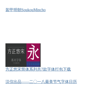
装甲明朝SoukouMincho
方正悠宋简体系列共7款字体打包下载
汉仪出品——二〇一八最美节气字体日历