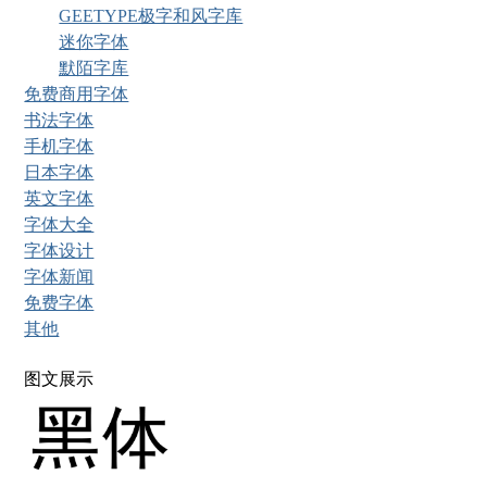
GEETYPE极字和风字库
迷你字体
默陌字库
免费商用字体
书法字体
手机字体
日本字体
英文字体
字体大全
字体设计
字体新闻
免费字体
其他
图文展示