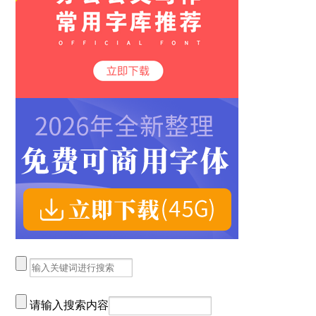
请输入搜索内容