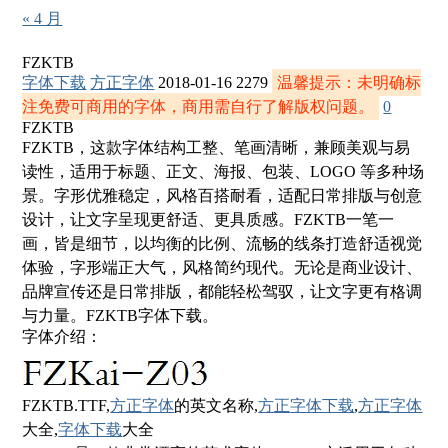
« 4 月
FZKTB
字体下载
方正字体
2018-01-16
2279
温馨提示：未明确标
注免费可商用的字体，商用需自行了解版权问题。
0
FZKTB
FZKTB，这款字体结构工整、笔画清晰，兼顾美观与易
读性，适用于标题、正文、海报、包装、LOGO 等多种场
景。字形优雅稳定，风格百搭耐看，适配日常排版与创意
设计，让文字呈现更舒适、更具质感。FZKTB一笔一
画，皆是细节，以均衡的比例、流畅的线条打造舒适视觉
体验，字形端正大气，风格简约现代。无论是商业设计、
品牌宣传还是日常排版，都能轻松驾驭，让文字更有格调
与力量。FZKTB字体下载。
字体介绍：
FZKTB.TTF,
方正
字体
的英文名称,
方正
字体下载
,
方正
字体
大全,
字体下载
大全