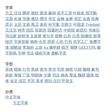
字库
方正
汉仪
腾祥
微软
逐浪
蒙纳
造字工房
叶根友
我字酷
汉鼎
长城
华康
雅坊
博洋
华文
金梅
金桥
创艺
全真
经典
昆仑
义启
文鼎
禹卫
迷你
外字集
北师大
中国龙
Typeland
王汉宗
钟齐
田氏
苏新诗
四通利方
中研院
超世纪
书体坊
书法家
超研泽
文泉驿
黄引齐
邯郸
白舟
日系
陈继世
新蒂
锐字
字体管家
南构
仓耳
思雨
心坊
打包
也字工厂
免费字
体
胡晓波
李旭科
上首
Aa
施申财
锐字
潮牌
GEETYPE
极
字和风
字神
书法
猫啃字体
龚帆字库
字型
宋体
楷体
行书
黑体
隶书
草书
毛笔
钢笔
行楷
颜楷
篆书
娃娃
海报
广告
明朝体
卡通
书法
姚体
瘦金
魏碑
圆体
线
体
金文
综艺
手写
美术
琥珀
古印
甲骨文
分类
中文字体
方正字体