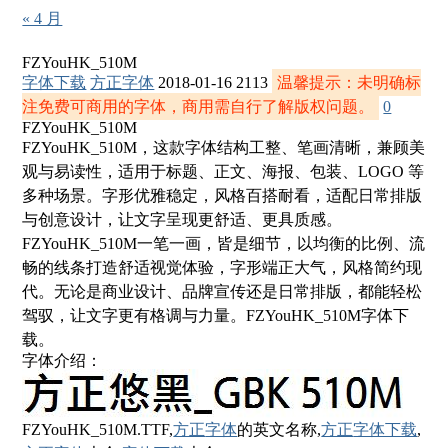
« 4 月
FZYouHK_510M
字体下载
方正字体
2018-01-16
2113
温馨提示：未明确标
注免费可商用的字体，商用需自行了解版权问题。
0
FZYouHK_510M
FZYouHK_510M，这款字体结构工整、笔画清晰，兼顾美
观与易读性，适用于标题、正文、海报、包装、LOGO 等
多种场景。字形优雅稳定，风格百搭耐看，适配日常排版
与创意设计，让文字呈现更舒适、更具质感。
FZYouHK_510M一笔一画，皆是细节，以均衡的比例、流
畅的线条打造舒适视觉体验，字形端正大气，风格简约现
代。无论是商业设计、品牌宣传还是日常排版，都能轻松
驾驭，让文字更有格调与力量。FZYouHK_510M字体下
载。
字体介绍：
FZYouHK_510M.TTF,
方正
字体
的英文名称,
方正
字体下载
,