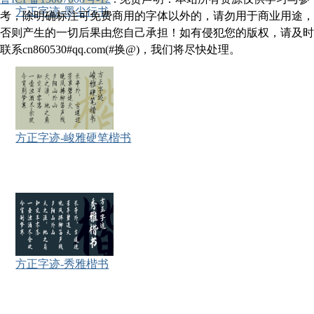
方正字迹-墨尘行书
考，除明确标注可免费商用的字体以外的，请勿用于商业用途，
否则产生的一切后果由您自己承担！如有侵犯您的版权，请及时
联系cn860530#qq.com(#换@)，我们将尽快处理。
方正字迹-峻雅硬笔楷书
方正字迹-秀雅楷书