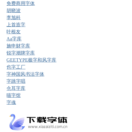
免费商用字体
胡晓波
李旭科
上首造字
叶根友
Aa字库
施申财字库
锐字潮牌字库
GEETYPE极字和风字库
也字工厂
字神国风书法字体
字跳字唱
仓耳字库
喵字馆
字魂