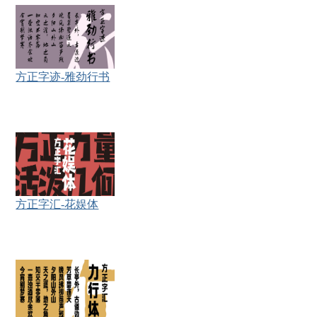
方正字迹-雅劲行书
方正字汇-花娱体