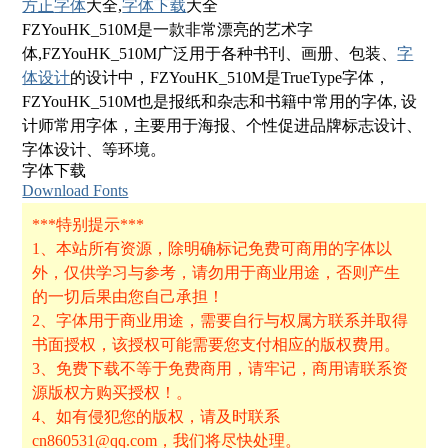
方正
字体
大全,
字体下载
大全
FZYouHK_510M是一款非常漂亮的艺术字
体,FZYouHK_510M广泛用于各种书刊、画册、包装、
字
体设计
的设计中，FZYouHK_510M是TrueType字体，
FZYouHK_510M也是报纸和杂志和书籍中常用的字体, 设
计师常用字体，主要用于海报、个性促进品牌标志设计、
字体设计、等环境。
字体下载
Download Fonts
***特别提示
***
1、本站所有资源，除明确标记免费可商用的字体以
外，仅供学习与参考，请勿用于商业用途，否则产生
的一切后果由您自己承担！
2、字体用于商业用途，需要自行与权属方联系并取得
书面授权，该授权可能需要您支付相应的版权费用。
3、免费下载不等于免费商用，请牢记，
商用请联系资
源版权方购买授权！
。
4、如有侵犯您的版权，请及时联系
cn860531@qq.com，我们将尽快处理。