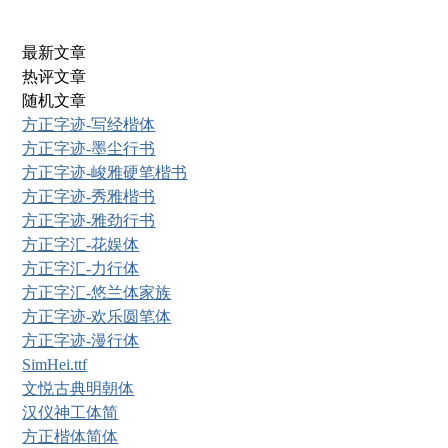
最新文章
热评文章
随机文章
方正字迹-写经楷体
方正字迹-墨尘行书
方正字迹-峻雅硬笔楷书
方正字迹-秀雅楷书
方正字迹-雅劲行书
方正字汇-花娱体
方正字汇-力行体
方正字汇-悠兰体家族
方正字迹-欢乐圆笔体
方正字迹-漫行体
SimHei.ttf
文悦古典明朝体
汉仪神工体简
方正楷体简体