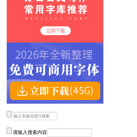
请输入搜索内容