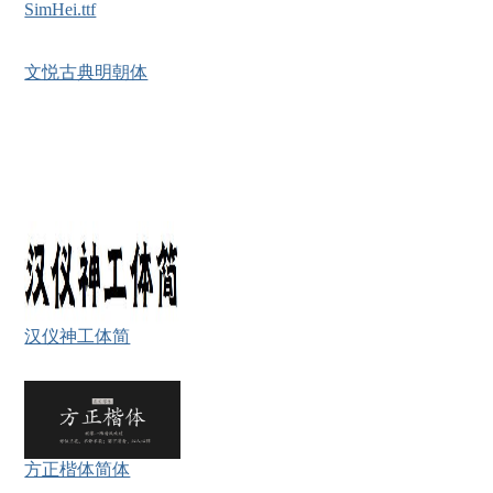
SimHei.ttf
文悦古典明朝体
汉仪神工体简
方正楷体简体