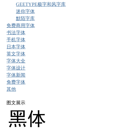
GEETYPE极字和风字库
迷你字体
默陌字库
免费商用字体
书法字体
手机字体
日本字体
英文字体
字体大全
字体设计
字体新闻
免费字体
其他
图文展示