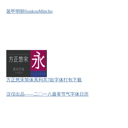
装甲明朝SoukouMincho
方正悠宋简体系列共7款字体打包下载
汉仪出品——二〇一八最美节气字体日历