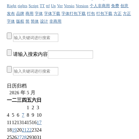
Right
rights
Script
TT
ttf
Up
Ver
Versio
Version
个人非商用
免费
创意
发布
品牌
商用
字体
字体下载
字体打包下载
打包
打包下载
方正
方正
字体
版权
简
简体
设计
非商用
请输入搜索内容
日历归档
2026 年 5 月
一
二
三
四
五
六
日
1
2
3
4
5
6
7
8
9
10
11
12
13
14
15
16
17
18
19
20
21
22
23
24
25
26
27
28
29
30
31