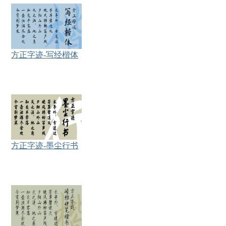
方正字迹-写经楷体
方正字迹-墨尘行书