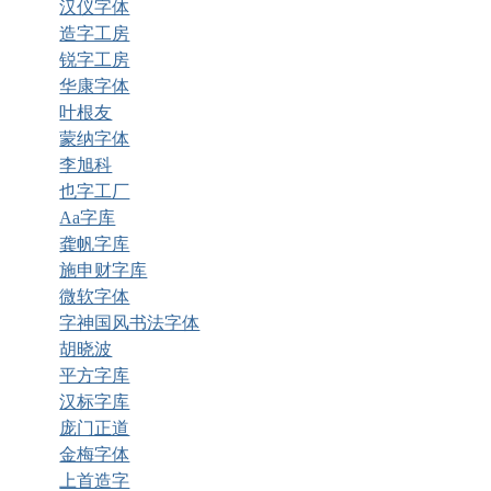
汉仪字体
造字工房
锐字工房
华康字体
叶根友
蒙纳字体
李旭科
也字工厂
Aa字库
龚帆字库
施申财字库
微软字体
字神国风书法字体
胡晓波
平方字库
汉标字库
庞门正道
金梅字体
上首造字