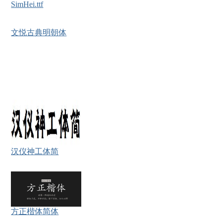
SimHei.ttf
文悦古典明朝体
汉仪神工体简
方正楷体简体