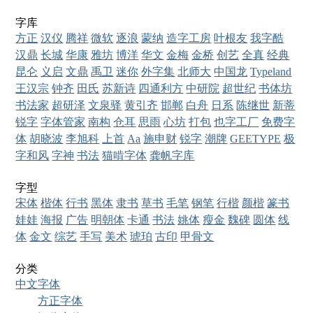
字库
方正
汉仪
腾祥
微软
逐浪
蒙纳
造字工房
叶根友
我字酷
汉鼎
长城
华康
雅坊
博洋
华文
金梅
金桥
创艺
全真
经典
昆仑
义启
文鼎
禹卫
迷你
外字集
北师大
中国龙
Typeland
王汉宗
钟齐
田氏
苏新诗
四通利方
中研院
超世纪
书体坊
书法家
超研泽
文泉驿
黄引齐
邯郸
白舟
日系
陈继世
新蒂
锐字
字体管家
南构
仓耳
思雨
心坊
打包
也字工厂
免费字
体
胡晓波
李旭科
上首
Aa
施申财
锐字
潮牌
GEETYPE
极
字和风
字神
书法
猫啃字体
龚帆字库
字型
宋体
楷体
行书
黑体
隶书
草书
毛笔
钢笔
行楷
颜楷
篆书
娃娃
海报
广告
明朝体
卡通
书法
姚体
瘦金
魏碑
圆体
线
体
金文
综艺
手写
美术
琥珀
古印
甲骨文
分类
中文字体
方正字体