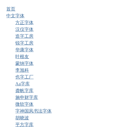
首页
中文字体
方正字体
汉仪字体
造字工房
锐字工房
华康字体
叶根友
蒙纳字体
李旭科
也字工厂
Aa字库
龚帆字库
施申财字库
微软字体
字神国风书法字体
胡晓波
平方字库