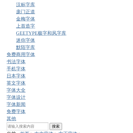
汉标字库
庞门正道
金梅字体
上首造字
GEETYPE极字和风字库
迷你字体
默陌字库
免费商用字体
书法字体
手机字体
日本字体
英文字体
字体大全
字体设计
字体新闻
免费字体
其他