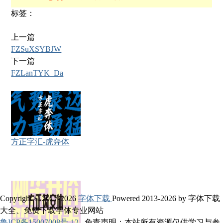
标签：
上一篇
FZSuXSYBJW
下一篇
FZLanTYK_Da
方正字汇-虎奔体
Copyright © 2017-2026
字体下载
Powered 2013-2026 by 字体下载
大全、免费下载字体专业网站
鲁ICP备15007008号-12
. 免责声明：本站所有资源仅供学习与参