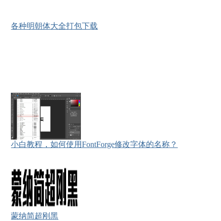
各种明朝体大全打包下载
小白教程，如何使用FontForge修改字体的名称？
蒙纳简超刚黑