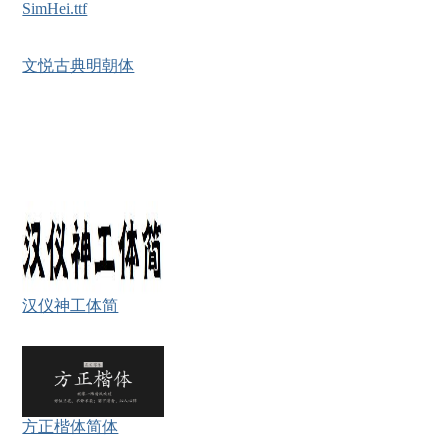
SimHei.ttf
文悦古典明朝体
汉仪神工体简
方正楷体简体