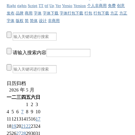
Right
rights
Script
TT
ttf
Up
Ver
Versio
Version
个人非商用
免费
创意
发布
品牌
商用
字体
字体下载
字体打包下载
打包
打包下载
方正
方正
字体
版权
简
简体
设计
非商用
请输入搜索内容
日历归档
2026 年 5 月
一
二
三
四
五
六
日
1
2
3
4
5
6
7
8
9
10
11
12
13
14
15
16
17
18
19
20
21
22
23
24
25
26
27
28
29
30
31