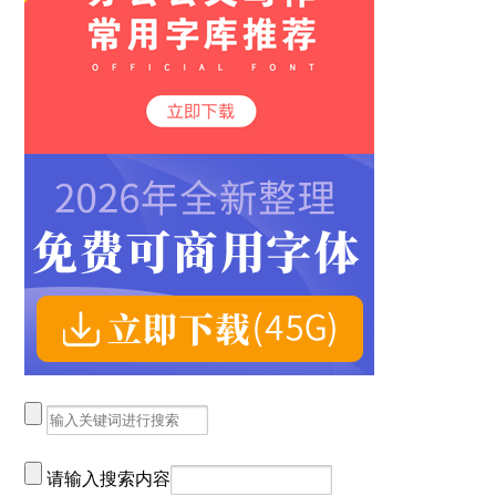
请输入搜索内容