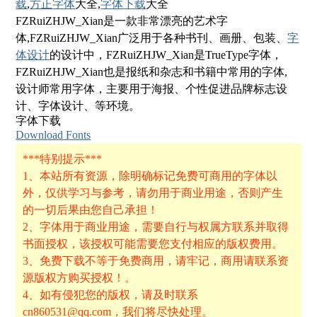
载
,
方正
字体
大全,
字体下载
大全
FZRuiZHJW_Xian是一款非常漂亮的艺术字
体,FZRuiZHJW_Xian广泛用于各种书刊、画册、包装、
字
体设计
的设计中，FZRuiZHJW_Xian是TrueType字体，
FZRuiZHJW_Xian也是报纸和杂志和书籍中常用的字体,
设计师常用字体，主要用于海报、个性促进品牌标志设
计、字体设计、等环境。
字体下载
Download Fonts
***特别提示
***
1、本站所有资源，除明确标记免费可商用的字体以
外，仅供学习与参考，请勿用于商业用途，否则产生
的一切后果由您自己承担！
2、字体用于商业用途，需要自行与权属方联系并取得
书面授权，该授权可能需要您支付相应的版权费用。
3、免费下载不等于免费商用，请牢记，
商用请联系资
源版权方购买授权！
。
4、如有侵犯您的版权，请及时联系
cn860531@qq.com，我们将尽快处理。