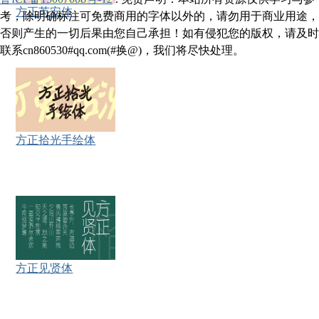
方正芮安体
考，除明确标注可免费商用的字体以外的，请勿用于商业用途，
否则产生的一切后果由您自己承担！如有侵犯您的版权，请及时
联系cn860530#qq.com(#换@)，我们将尽快处理。
方正拾光手绘体
方正见贤体