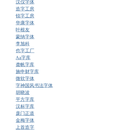
汉仪字体
造字工房
锐字工房
华康字体
叶根友
蒙纳字体
李旭科
也字工厂
Aa字库
龚帆字库
施申财字库
微软字体
字神国风书法字体
胡晓波
平方字库
汉标字库
庞门正道
金梅字体
上首造字