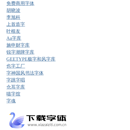
免费商用字体
胡晓波
李旭科
上首造字
叶根友
Aa字库
施申财字库
锐字潮牌字库
GEETYPE极字和风字库
也字工厂
字神国风书法字体
字跳字唱
仓耳字库
喵字馆
字魂