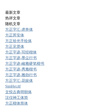
最新文章
热评文章
随机文章
方正字汇-虎奔体
方正芮安体
方正拾光手绘体
方正见贤体
方正字迹-写经楷体
方正字迹-墨尘行书
方正字迹-峻雅硬笔楷书
方正字迹-秀雅楷书
方正字迹-雅劲行书
方正字汇-花娱体
SimHei.ttf
文悦古典明朝体
汉仪神工体简
方正楷体简体