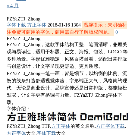
« 4 月
FZYaZTJ_Zhong
字体下载
方正字体
2018-01-16
1304
温馨提示：未明确标
注免费可商用的字体，商用需自行了解版权问题。
0
FZYaZTJ_Zhong
FZYaZTJ_Zhong，这款字体结构工整、笔画清晰，兼顾美
观与易读性，适用于标题、正文、海报、包装、LOGO 等
多种场景。字形优雅稳定，风格百搭耐看，适配日常排版
与创意设计，让文字呈现更舒适、更具质感。
FZYaZTJ_Zhong一笔一画，皆是细节，以均衡的比例、流
畅的线条打造舒适视觉体验，字形端正大气，风格简约现
代。无论是商业设计、品牌宣传还是日常排版，都能轻松
驾驭，让文字更有格调与力量。FZYaZTJ_Zhong字体下
载。
字体介绍：
FZYaZTJ_Zhong.TTF,
方正
字体
的英文名称,
方正
字体下载
,
方正
字体
大全,
字体下载
大全