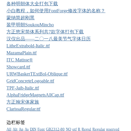
各种明朝体大全打包下载
小白教程，如何使用FontForge修改字体的名称？
蒙纳简超刚黑
装甲明朝SoukouMincho
方正悠宋简体系列共7款字体打包下载
汉仪出品——二〇一八最美节气字体日历
LitheExtrabold-Italic.ttf
MazamaPlain.ttf
ITC Matisse®
Showcard.ttf
URWBaskerTExtBol-Oblique.ttf
GridConcreteLogoable.ttf
TPF-Jaib-Italic.ttf
AlphaFridgeMagnetsAllCap.ttf
方正翰宋体家族
ClarissaRegular.ttf
边栏标签
All
Alt
An
As
DIN
Font
GB2312-80
NO
otf
R
Regul
Regular
reserved