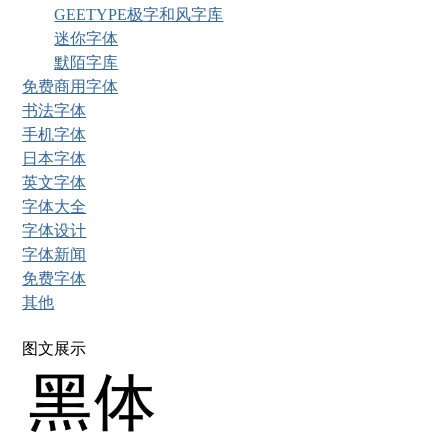
GEETYPE极字和风字库
迷你字体
默陌字库
免费商用字体
书法字体
手机字体
日本字体
英文字体
字体大全
字体设计
字体新闻
免费字体
其他
图文展示