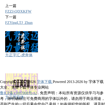
上一篇
FZZJ-QDXKFW
下一篇
FZYingLTJ_Zhun
方正字汇-虎奔体
Copyright © 2017-2026
字体下载
Powered 2013-2026 by 字体下载
大全、免费下载字体专业网站
鲁ICP备15007008号-12
. 免责声明：本站所有资源仅供学习与参
方正芮安体
考，除明确标注可免费商用的字体以外的，请勿用于商业用途，
否则产生的一切后果由您自己承担！如有侵犯您的版权，请及时