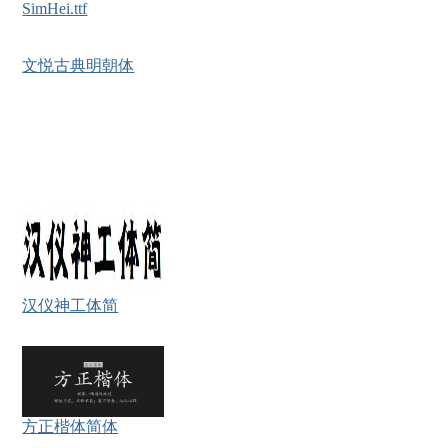
SimHei.ttf
文悦古典明朝体
汉仪神工体简
方正楷体简体