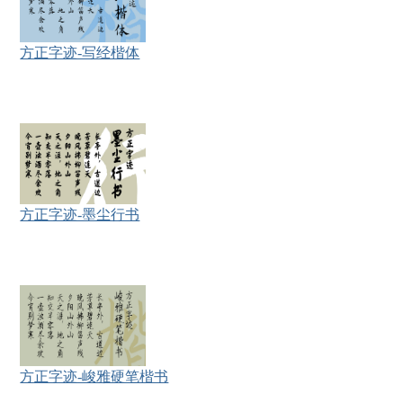
方正字迹-写经楷体
方正字迹-墨尘行书
方正字迹-峻雅硬笔楷书