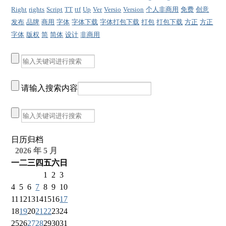
Right
rights
Script
TT
ttf
Up
Ver
Versio
Version
个人非商用
免费
创意
发布
品牌
商用
字体
字体下载
字体打包下载
打包
打包下载
方正
方正
字体
版权
简
简体
设计
非商用
请输入搜索内容
日历归档
2026 年 5 月
一
二
三
四
五
六
日
1
2
3
4
5
6
7
8
9
10
11
12
13
14
15
16
17
18
19
20
21
22
23
24
25
26
27
28
29
30
31