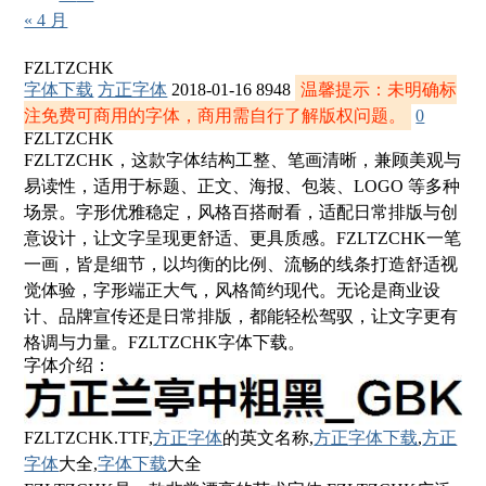
« 4 月
FZLTZCHK
字体下载
方正字体
2018-01-16
8948
温馨提示：未明确标
注免费可商用的字体，商用需自行了解版权问题。
0
FZLTZCHK
FZLTZCHK，这款字体结构工整、笔画清晰，兼顾美观与
易读性，适用于标题、正文、海报、包装、LOGO 等多种
场景。字形优雅稳定，风格百搭耐看，适配日常排版与创
意设计，让文字呈现更舒适、更具质感。FZLTZCHK一笔
一画，皆是细节，以均衡的比例、流畅的线条打造舒适视
觉体验，字形端正大气，风格简约现代。无论是商业设
计、品牌宣传还是日常排版，都能轻松驾驭，让文字更有
格调与力量。FZLTZCHK字体下载。
字体介绍：
FZLTZCHK.TTF,
方正
字体
的英文名称,
方正
字体下载
,
方正
字体
大全,
字体下载
大全