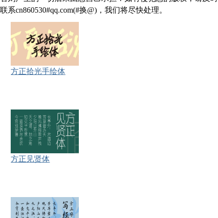
联系cn860530#qq.com(#换@)，我们将尽快处理。
方正拾光手绘体
方正见贤体