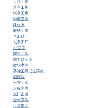
汉仪字体
造字工房
锐字工房
华康字体
叶根友
蒙纳字体
李旭科
也字工厂
Aa字库
龚帆字库
施申财字库
微软字体
字神国风书法字体
胡晓波
平方字库
汉标字库
庞门正道
金梅字体
上首造字