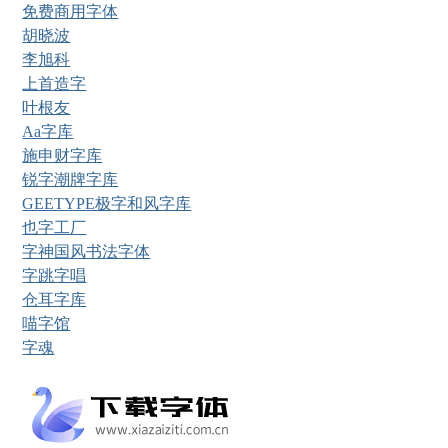
免费商用字体
胡晓波
李旭科
上首造字
叶根友
Aa字库
施申财字库
锐字潮牌字库
GEETYPE极字和风字库
也字工厂
字神国风书法字体
字跳字唱
仓耳字库
喵字馆
字魂