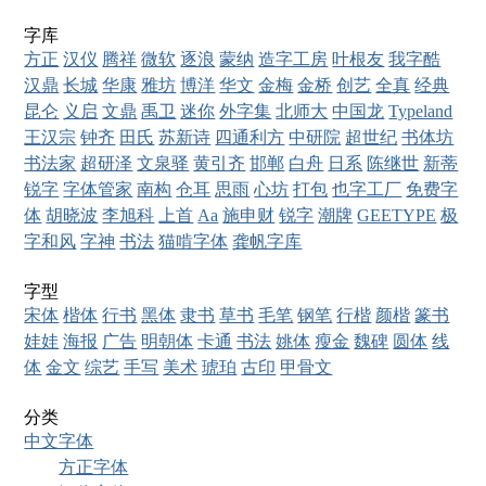
字库
方正
汉仪
腾祥
微软
逐浪
蒙纳
造字工房
叶根友
我字酷
汉鼎
长城
华康
雅坊
博洋
华文
金梅
金桥
创艺
全真
经典
昆仑
义启
文鼎
禹卫
迷你
外字集
北师大
中国龙
Typeland
王汉宗
钟齐
田氏
苏新诗
四通利方
中研院
超世纪
书体坊
书法家
超研泽
文泉驿
黄引齐
邯郸
白舟
日系
陈继世
新蒂
锐字
字体管家
南构
仓耳
思雨
心坊
打包
也字工厂
免费字
体
胡晓波
李旭科
上首
Aa
施申财
锐字
潮牌
GEETYPE
极
字和风
字神
书法
猫啃字体
龚帆字库
字型
宋体
楷体
行书
黑体
隶书
草书
毛笔
钢笔
行楷
颜楷
篆书
娃娃
海报
广告
明朝体
卡通
书法
姚体
瘦金
魏碑
圆体
线
体
金文
综艺
手写
美术
琥珀
古印
甲骨文
分类
中文字体
方正字体