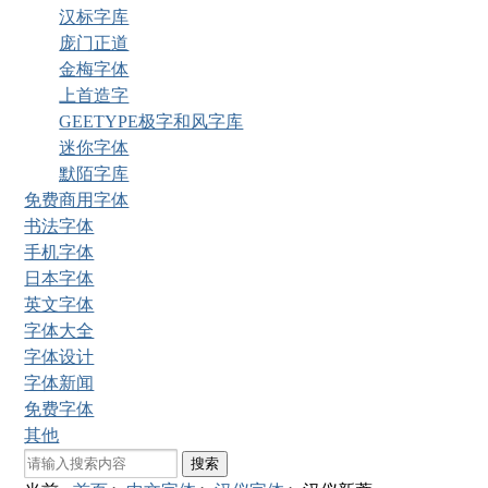
汉标字库
庞门正道
金梅字体
上首造字
GEETYPE极字和风字库
迷你字体
默陌字库
免费商用字体
书法字体
手机字体
日本字体
英文字体
字体大全
字体设计
字体新闻
免费字体
其他