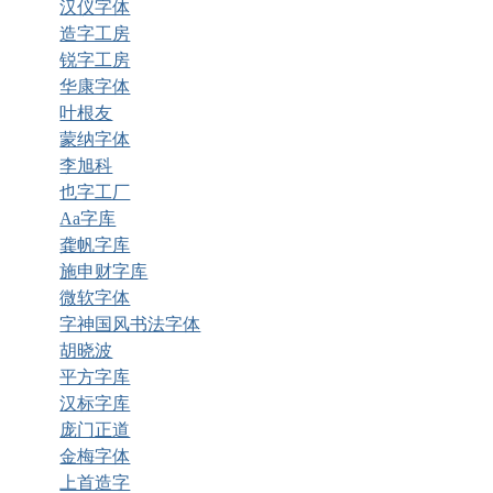
汉仪字体
造字工房
锐字工房
华康字体
叶根友
蒙纳字体
李旭科
也字工厂
Aa字库
龚帆字库
施申财字库
微软字体
字神国风书法字体
胡晓波
平方字库
汉标字库
庞门正道
金梅字体
上首造字