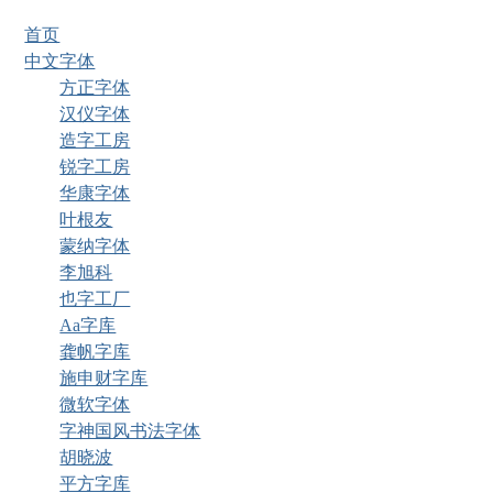
首页
中文字体
方正字体
汉仪字体
造字工房
锐字工房
华康字体
叶根友
蒙纳字体
李旭科
也字工厂
Aa字库
龚帆字库
施申财字库
微软字体
字神国风书法字体
胡晓波
平方字库