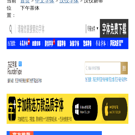
当前
首页
>
中文字体
>
汉仪字体
>
汉仪新蒂
位
下午茶体
置：