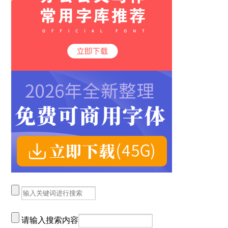
请输入搜索内容