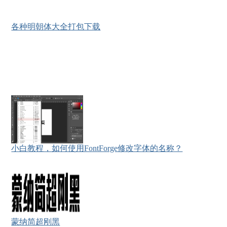
各种明朝体大全打包下载
小白教程，如何使用FontForge修改字体的名称？
蒙纳简超刚黑