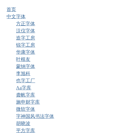
首页
中文字体
方正字体
汉仪字体
造字工房
锐字工房
华康字体
叶根友
蒙纳字体
李旭科
也字工厂
Aa字库
龚帆字库
施申财字库
微软字体
字神国风书法字体
胡晓波
平方字库