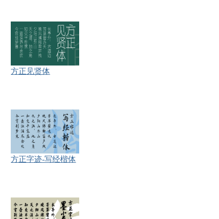
方正见贤体
方正字迹-写经楷体