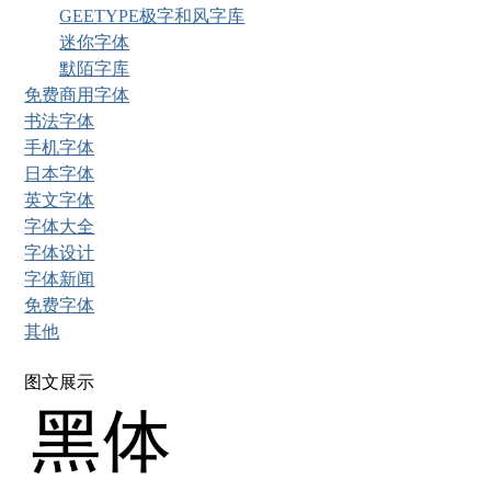
GEETYPE极字和风字库
迷你字体
默陌字库
免费商用字体
书法字体
手机字体
日本字体
英文字体
字体大全
字体设计
字体新闻
免费字体
其他
图文展示