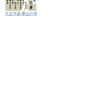
方正字迹-墨尘行书
方正字迹-峻雅硬笔楷书
方正字迹-秀雅楷书