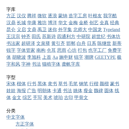
字库
方正
汉仪
腾祥
微软
逐浪
蒙纳
造字工房
叶根友
我字酷
汉鼎
长城
华康
雅坊
博洋
华文
金梅
金桥
创艺
全真
经典
昆仑
义启
文鼎
禹卫
迷你
外字集
北师大
中国龙
Typeland
王汉宗
钟齐
田氏
苏新诗
四通利方
中研院
超世纪
书体坊
书法家
超研泽
文泉驿
黄引齐
邯郸
白舟
日系
陈继世
新蒂
锐字
字体管家
南构
仓耳
思雨
心坊
打包
也字工厂
免费字
体
胡晓波
李旭科
上首
Aa
施申财
锐字
潮牌
GEETYPE
极
字和风
字神
书法
猫啃字体
龚帆字库
字型
宋体
楷体
行书
黑体
隶书
草书
毛笔
钢笔
行楷
颜楷
篆书
娃娃
海报
广告
明朝体
卡通
书法
姚体
瘦金
魏碑
圆体
线
体
金文
综艺
手写
美术
琥珀
古印
甲骨文
分类
中文字体
方正字体