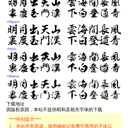
下载地址
因版权原因，本站不提供昭和及相关字体的下载
***特别提示
***
1、本站所有资源，除明确标记免费可商用的字体以