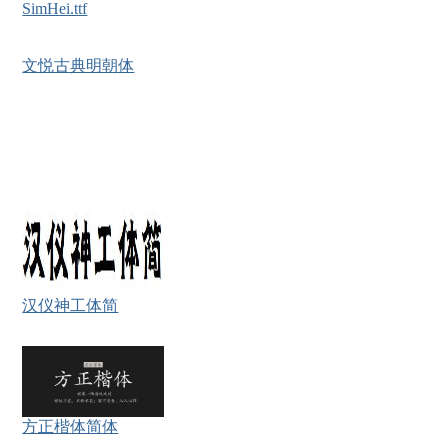
SimHei.ttf
文悦古典明朝体
汉仪神工体简
方正楷体简体