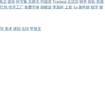
禹卫
迷你
外字集
北师大
中国龙
Typeland
王汉宗
钟齐
田氏
苏新
打包
也字工厂
免费字体
胡晓波
李旭科
上首
Aa
施申财
锐字
潮
写
美术
琥珀
古印
甲骨文