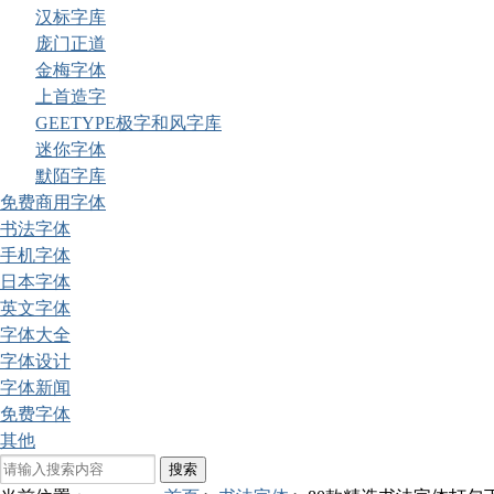
汉标字库
庞门正道
金梅字体
上首造字
GEETYPE极字和风字库
迷你字体
默陌字库
免费商用字体
书法字体
手机字体
日本字体
英文字体
字体大全
字体设计
字体新闻
免费字体
其他