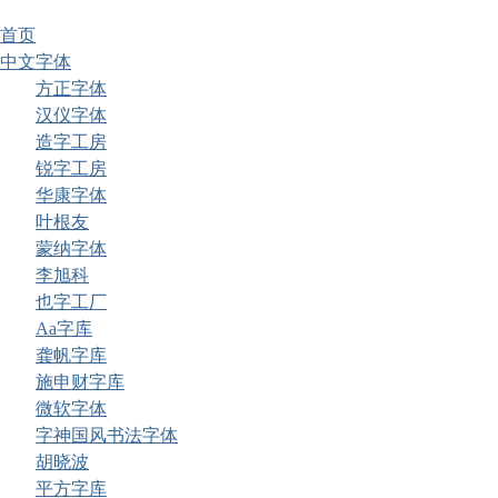
首页
中文字体
方正字体
汉仪字体
造字工房
锐字工房
华康字体
叶根友
蒙纳字体
李旭科
也字工厂
Aa字库
龚帆字库
施申财字库
微软字体
字神国风书法字体
胡晓波
平方字库