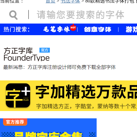
当前位置：
首页
>
书法字体
>
80款精选书法字体打包