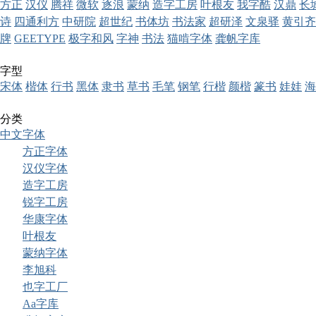
方正
汉仪
腾祥
微软
逐浪
蒙纳
造字工房
叶根友
我字酷
汉鼎
长
诗
四通利方
中研院
超世纪
书体坊
书法家
超研泽
文泉驿
黄引齐
牌
GEETYPE
极字和风
字神
书法
猫啃字体
龚帆字库
字型
宋体
楷体
行书
黑体
隶书
草书
毛笔
钢笔
行楷
颜楷
篆书
娃娃
海
分类
中文字体
方正字体
汉仪字体
造字工房
锐字工房
华康字体
叶根友
蒙纳字体
李旭科
也字工厂
Aa字库