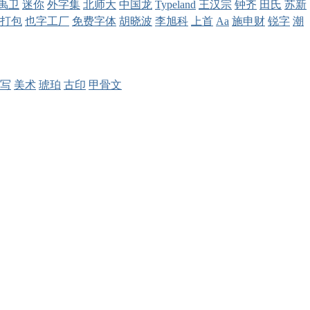
禹卫
迷你
外字集
北师大
中国龙
Typeland
王汉宗
钟齐
田氏
苏新
打包
也字工厂
免费字体
胡晓波
李旭科
上首
Aa
施申财
锐字
潮
写
美术
琥珀
古印
甲骨文