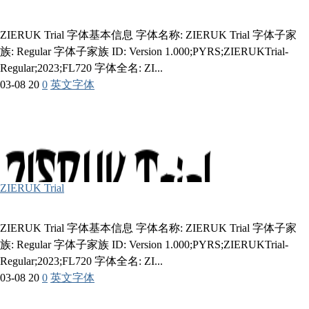
ZIERUK Trial 字体基本信息 字体名称: ZIERUK Trial 字体子家
族: Regular 字体子家族 ID: Version 1.000;PYRS;ZIERUKTrial-
Regular;2023;FL720 字体全名: ZI...
03-08
20
0
英文字体
ZIERUK Trial
ZIERUK Trial 字体基本信息 字体名称: ZIERUK Trial 字体子家
族: Regular 字体子家族 ID: Version 1.000;PYRS;ZIERUKTrial-
Regular;2023;FL720 字体全名: ZI...
03-08
20
0
英文字体