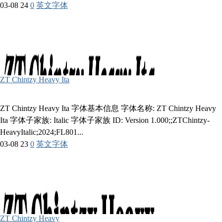
03-08
24
0
英文字体
ZT Chintzy Heavy Ita
ZT Chintzy Heavy Ita 字体基本信息 字体名称: ZT Chintzy Heavy
Ita 字体子家族: Italic 字体子家族 ID: Version 1.000;;ZTChintzy-
HeavyItalic;2024;FL801...
03-08
23
0
英文字体
ZT Chintzy Heavy