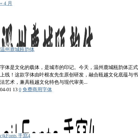
« 4 月
温州鹿城瓯韵体
字体是文化的载体，是城市的印记。今天，温州鹿城瓯韵体正式
上线！这款字体由叶根友先生原创研发，融合瓯越文化底蕴与书
法艺术，兼具瓯越文化特色与现代审美...
04-01
13
0
免费商用字体
cjkFonts 手寫4