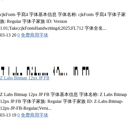
cjkFonts 手寫4 字体基本信息 字体名称: cjkFonts 手寫4 字体子家
族: Regular 字体子家族 ID: Version
1.01;Take;cjkFontsHandwriting4;2025;FL712 字体全名...
03-13
20
0
免费商用字体
Z Labs Bitmap 12px JP FB
Z Labs Bitmap 12px JP FB 字体基本信息 字体名称: Z Labs Bitmap
12px JP FB 字体子家族: Regular 字体子家族 ID: Z-Labs-Bitmap-
12px-JP-FB-Regular;Versi...
03-13
19
0
免费商用字体