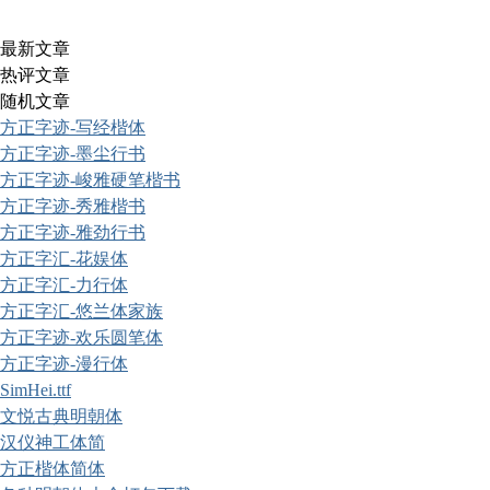
最新文章
热评文章
随机文章
方正字迹-写经楷体
方正字迹-墨尘行书
方正字迹-峻雅硬笔楷书
方正字迹-秀雅楷书
方正字迹-雅劲行书
方正字汇-花娱体
方正字汇-力行体
方正字汇-悠兰体家族
方正字迹-欢乐圆笔体
方正字迹-漫行体
SimHei.ttf
文悦古典明朝体
汉仪神工体简
方正楷体简体