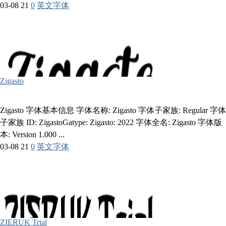
03-08
21
0
英文字体
Zigasto
Zigasto 字体基本信息 字体名称: Zigasto 字体子家族: Regular 字体
子家族 ID: ZigastoGatype: Zigasto: 2022 字体全名: Zigasto 字体版
本: Version 1.000 ...
03-08
21
0
英文字体
ZIERUK Trial