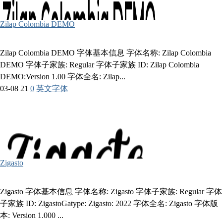
Zilap Colombia DEMO
Zilap Colombia DEMO 字体基本信息 字体名称: Zilap Colombia
DEMO 字体子家族: Regular 字体子家族 ID: Zilap Colombia
DEMO:Version 1.00 字体全名: Zilap...
03-08
21
0
英文字体
Zigasto
Zigasto 字体基本信息 字体名称: Zigasto 字体子家族: Regular 字体
子家族 ID: ZigastoGatype: Zigasto: 2022 字体全名: Zigasto 字体版
本: Version 1.000 ...