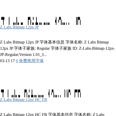
Z Labs Bitmap 12px JP
Z Labs Bitmap 12px JP 字体基本信息 字体名称: Z Labs Bitmap
12px JP 字体子家族: Regular 字体子家族 ID: Z-Labs-Bitmap-12px-
JP-Regular;Version 1.01_J...
03-13
17
0
免费商用字体
Z Labs Bitmap 12px HC FB
Z Labs Bitmap 12px HC FB 字体基本信息 字体名称: Z Labs