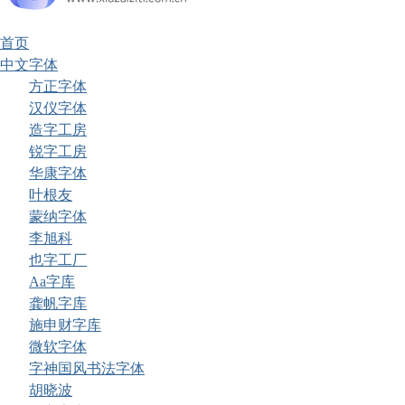
首页
中文字体
方正字体
汉仪字体
造字工房
锐字工房
华康字体
叶根友
蒙纳字体
李旭科
也字工厂
Aa字库
龚帆字库
施申财字库
微软字体
字神国风书法字体
胡晓波