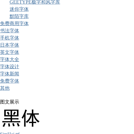
GEETYPE极字和风字库
迷你字体
默陌字库
免费商用字体
书法字体
手机字体
日本字体
英文字体
字体大全
字体设计
字体新闻
免费字体
其他
图文展示