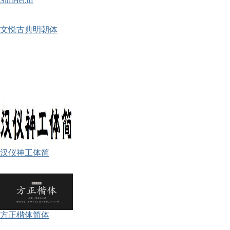
SimHei.ttf
文悦古典明朝体
汉仪神工体简
方正楷体简体