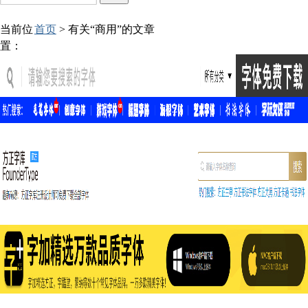
当前位
首页
>
有关“商用”的文章
置：