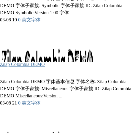
DEMO 字体子家族: Symbolic 字体子家族 ID: Zilap Colombia
DEMO Symbolic:Version 1.00 字体...
03-08
19
0
英文字体
Zilap Colombia DEMO
Zilap Colombia DEMO 字体基本信息 字体名称: Zilap Colombia
DEMO 字体子家族: Miscellaneous 字体子家族 ID: Zilap Colombia
DEMO Miscellaneous:Version ...
03-08
21
0
英文字体