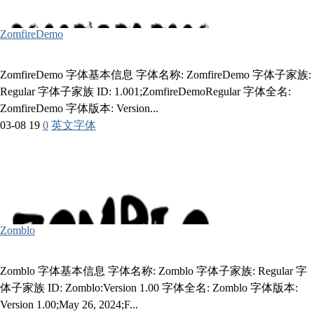
ZomfireDemo
ZomfireDemo 字体基本信息 字体名称: ZomfireDemo 字体子家族:
Regular 字体子家族 ID: 1.001;ZomfireDemoRegular 字体全名:
ZomfireDemo 字体版本: Version...
03-08
19
0
英文字体
Zomblo
Zomblo 字体基本信息 字体名称: Zomblo 字体子家族: Regular 字
体子家族 ID: Zomblo:Version 1.00 字体全名: Zomblo 字体版本:
Version 1.00;May 26, 2024;F...