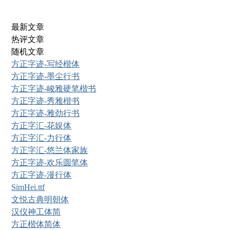
最新文章
热评文章
随机文章
方正字迹-写经楷体
方正字迹-墨尘行书
方正字迹-峻雅硬笔楷书
方正字迹-秀雅楷书
方正字迹-雅劲行书
方正字汇-花娱体
方正字汇-力行体
方正字汇-悠兰体家族
方正字迹-欢乐圆笔体
方正字迹-漫行体
SimHei.ttf
文悦古典明朝体
汉仪神工体简
方正楷体简体