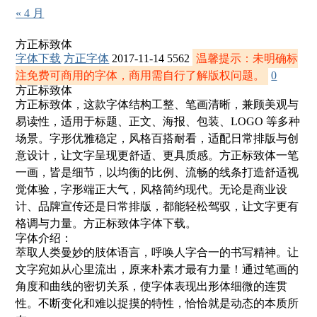
« 4 月
方正标致体
字体下载
方正字体
2017-11-14
5562
温馨提示：未明确标
注免费可商用的字体，商用需自行了解版权问题。
0
方正标致体
方正标致体，这款字体结构工整、笔画清晰，兼顾美观与
易读性，适用于标题、正文、海报、包装、LOGO 等多种
场景。字形优雅稳定，风格百搭耐看，适配日常排版与创
意设计，让文字呈现更舒适、更具质感。方正标致体一笔
一画，皆是细节，以均衡的比例、流畅的线条打造舒适视
觉体验，字形端正大气，风格简约现代。无论是商业设
计、品牌宣传还是日常排版，都能轻松驾驭，让文字更有
格调与力量。方正标致体字体下载。
字体介绍：
萃取人类曼妙的肢体语言，呼唤人字合一的书写精神。让
文字宛如从心里流出，原来朴素才最有力量！通过笔画的
角度和曲线的密切关系，使字体表现出形体细微的连贯
性。不断变化和难以捉摸的特性，恰恰就是动态的本质所