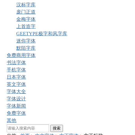
汉标字库
庞门正道
金梅字体
上首造字
GEETYPE极字和风字库
迷你字体
默陌字库
免费商用字体
书法字体
手机字体
日本字体
英文字体
字体大全
字体设计
字体新闻
免费字体
其他