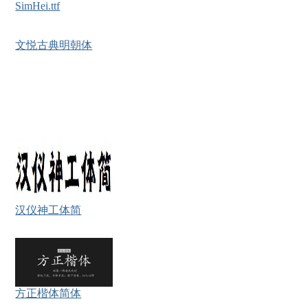
SimHei.ttf
文悦古典明朝体
汉仪神工体简
方正楷体简体