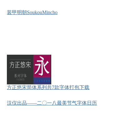
装甲明朝SoukouMincho
方正悠宋简体系列共7款字体打包下载
汉仪出品——二〇一八最美节气字体日历