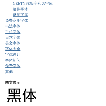
GEETYPE极字和风字库
迷你字体
默陌字库
免费商用字体
书法字体
手机字体
日本字体
英文字体
字体大全
字体设计
字体新闻
免费字体
其他
图文展示