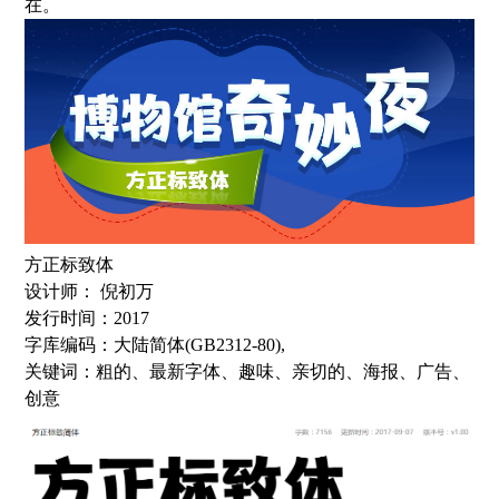
在。
方正标致体
设计师： 倪初万
发行时间：2017
字库编码：大陆简体(GB2312-80),
关键词：粗的、最新字体、趣味、亲切的、海报、广告、
创意