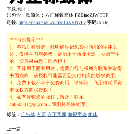
下载地址：
只包含一款简体：方正标致简体 FZBiaoZJW.TTF
链接:
https://pan.baidu.com/s/1qXRNyFy
密码: xu3q
***特别提示
***
1、本站所有资源，除明确标记免费可商用的字体以
外，仅供学习与参考，请勿用于商业用途，否则产生
的一切后果由您自己承担！
2、字体用于商业用途，需要自行与权属方联系并取得
书面授权，该授权可能需要您支付相应的版权费用。
3、免费下载不等于免费商用，请牢记，
商用请联系资
源版权方购买授权！
。
4、如有侵犯您的版权，请及时联系
cn860531@qq.com，我们将尽快处理。
标签：
广告体
方正
方正字库
海报字体
粗体
上一篇