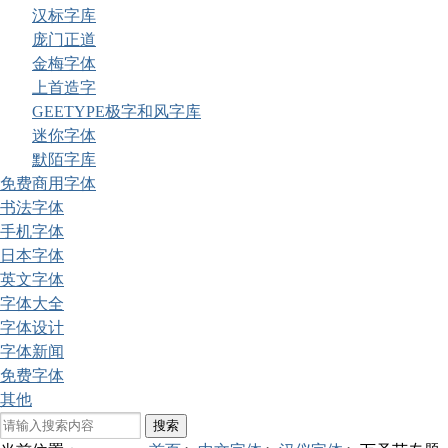
汉标字库
庞门正道
金梅字体
上首造字
GEETYPE极字和风字库
迷你字体
默陌字库
免费商用字体
书法字体
手机字体
日本字体
英文字体
字体大全
字体设计
字体新闻
免费字体
其他