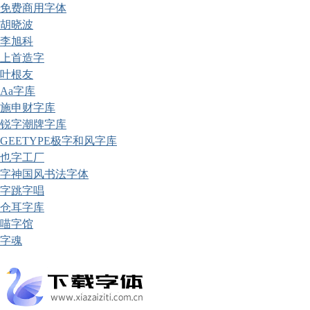
免费商用字体
胡晓波
李旭科
上首造字
叶根友
Aa字库
施申财字库
锐字潮牌字库
GEETYPE极字和风字库
也字工厂
字神国风书法字体
字跳字唱
仓耳字库
喵字馆
字魂