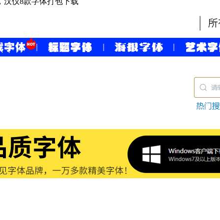
，汉仪8款字体打包下载