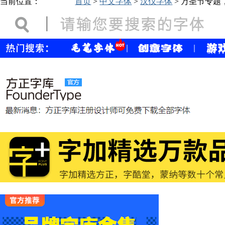
当前位置：
首页
>
中文字体
>
汉仪字体
>
万圣节专题