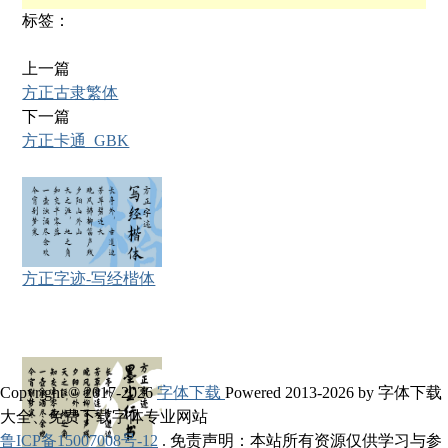
标签：
上一篇
方正古隶繁体
下一篇
方正卡通_GBK
方正字迹-写经楷体
Copyright © 2017-2026
字体下载
Powered 2013-2026 by 字体下载
大全、免费下载字体专业网站
鲁ICP备15007008号-12
. 免责声明：本站所有资源仅供学习与参