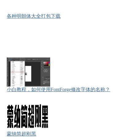
各种明朝体大全打包下载
小白教程，如何使用FontForge修改字体的名称？
蒙纳简超刚黑