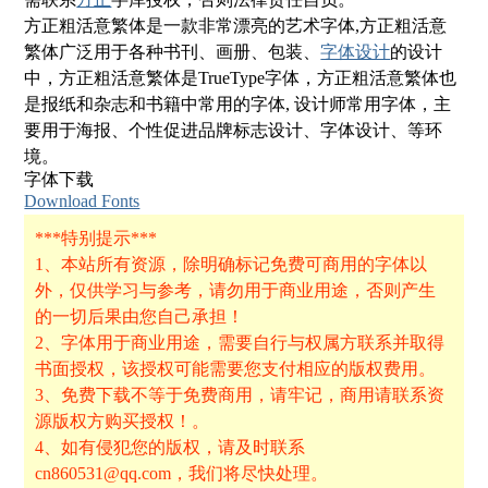
方正粗活意繁体是一款非常漂亮的艺术字体,方正粗活意
繁体广泛用于各种书刊、画册、包装、
字体设计
的设计
中，方正粗活意繁体是TrueType字体，方正粗活意繁体也
是报纸和杂志和书籍中常用的字体, 设计师常用字体，主
要用于海报、个性促进品牌标志设计、字体设计、等环
境。
字体下载
Download Fonts
***特别提示
***
1、本站所有资源，除明确标记免费可商用的字体以
外，仅供学习与参考，请勿用于商业用途，否则产生
的一切后果由您自己承担！
2、字体用于商业用途，需要自行与权属方联系并取得
书面授权，该授权可能需要您支付相应的版权费用。
3、免费下载不等于免费商用，请牢记，
商用请联系资
源版权方购买授权！
。
4、如有侵犯您的版权，请及时联系
cn860531@qq.com，我们将尽快处理。