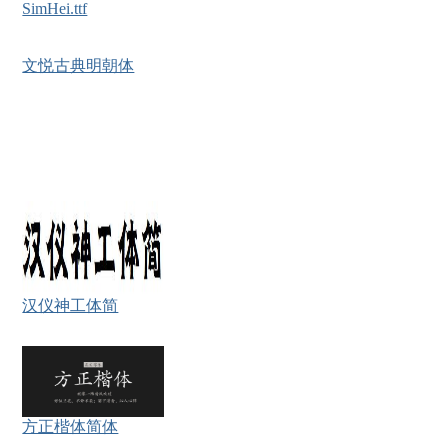
SimHei.ttf
文悦古典明朝体
汉仪神工体简
方正楷体简体