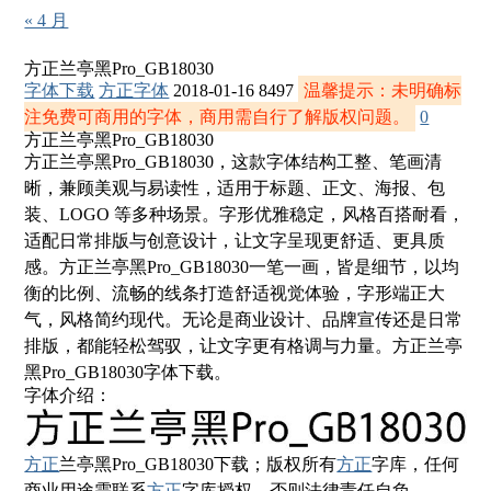
« 4 月
方正兰亭黑Pro_GB18030
字体下载
方正字体
2018-01-16
8497
温馨提示：未明确标
注免费可商用的字体，商用需自行了解版权问题。
0
方正兰亭黑Pro_GB18030
方正兰亭黑Pro_GB18030，这款字体结构工整、笔画清
晰，兼顾美观与易读性，适用于标题、正文、海报、包
装、LOGO 等多种场景。字形优雅稳定，风格百搭耐看，
适配日常排版与创意设计，让文字呈现更舒适、更具质
感。方正兰亭黑Pro_GB18030一笔一画，皆是细节，以均
衡的比例、流畅的线条打造舒适视觉体验，字形端正大
气，风格简约现代。无论是商业设计、品牌宣传还是日常
排版，都能轻松驾驭，让文字更有格调与力量。方正兰亭
黑Pro_GB18030字体下载。
字体介绍：
方正
兰亭黑Pro_GB18030下载；版权所有
方正
字库，任何
商业用途需联系
方正
字库授权，否则法律责任自负。