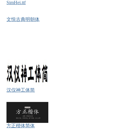
SimHei.ttf
文悦古典明朝体
汉仪神工体简
方正楷体简体