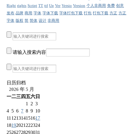
Right
rights
Script
TT
ttf
Up
Ver
Versio
Version
个人非商用
免费
创意
发布
品牌
商用
字体
字体下载
字体打包下载
打包
打包下载
方正
方正
字体
版权
简
简体
设计
非商用
请输入搜索内容
日历归档
2026 年 5 月
一
二
三
四
五
六
日
1
2
3
4
5
6
7
8
9
10
11
12
13
14
15
16
17
18
19
20
21
22
23
24
25
26
27
28
29
30
31