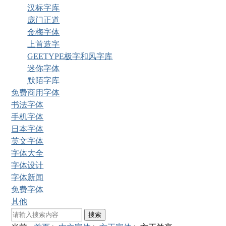
汉标字库
庞门正道
金梅字体
上首造字
GEETYPE极字和风字库
迷你字体
默陌字库
免费商用字体
书法字体
手机字体
日本字体
英文字体
字体大全
字体设计
字体新闻
免费字体
其他