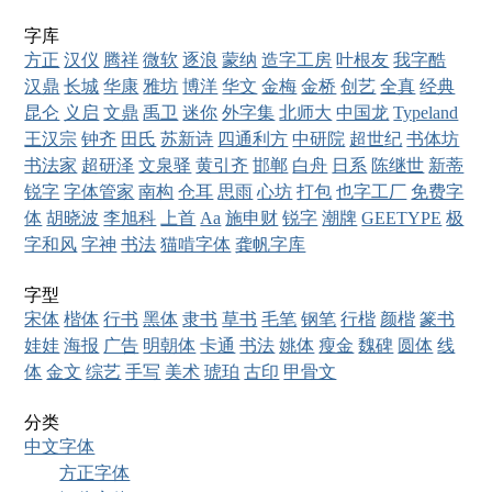
字库
方正
汉仪
腾祥
微软
逐浪
蒙纳
造字工房
叶根友
我字酷
汉鼎
长城
华康
雅坊
博洋
华文
金梅
金桥
创艺
全真
经典
昆仑
义启
文鼎
禹卫
迷你
外字集
北师大
中国龙
Typeland
王汉宗
钟齐
田氏
苏新诗
四通利方
中研院
超世纪
书体坊
书法家
超研泽
文泉驿
黄引齐
邯郸
白舟
日系
陈继世
新蒂
锐字
字体管家
南构
仓耳
思雨
心坊
打包
也字工厂
免费字
体
胡晓波
李旭科
上首
Aa
施申财
锐字
潮牌
GEETYPE
极
字和风
字神
书法
猫啃字体
龚帆字库
字型
宋体
楷体
行书
黑体
隶书
草书
毛笔
钢笔
行楷
颜楷
篆书
娃娃
海报
广告
明朝体
卡通
书法
姚体
瘦金
魏碑
圆体
线
体
金文
综艺
手写
美术
琥珀
古印
甲骨文
分类
中文字体
方正字体