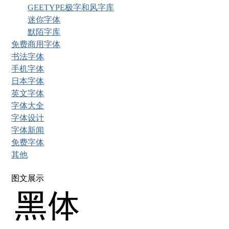
GEETYPE极字和风字库
迷你字体
默陌字库
免费商用字体
书法字体
手机字体
日本字体
英文字体
字体大全
字体设计
字体新闻
免费字体
其他
图文展示