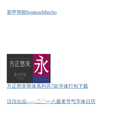
装甲明朝SoukouMincho
方正悠宋简体系列共7款字体打包下载
汉仪出品——二〇一八最美节气字体日历