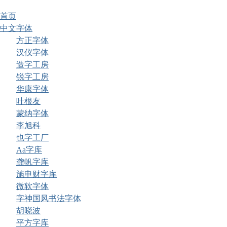
首页
中文字体
方正字体
汉仪字体
造字工房
锐字工房
华康字体
叶根友
蒙纳字体
李旭科
也字工厂
Aa字库
龚帆字库
施申财字库
微软字体
字神国风书法字体
胡晓波
平方字库