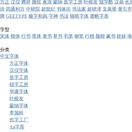
方正
汉仪
腾祥
微软
逐浪
蒙纳
造字工房
叶根友
我字酷
汉鼎
长
诗
四通利方
中研院
超世纪
书体坊
书法家
超研泽
文泉驿
黄引齐
牌
GEETYPE
极字和风
字神
书法
猫啃字体
龚帆字库
字型
宋体
楷体
行书
黑体
隶书
草书
毛笔
钢笔
行楷
颜楷
篆书
娃娃
海
分类
中文字体
方正字体
汉仪字体
造字工房
锐字工房
华康字体
叶根友
蒙纳字体
李旭科
也字工厂
Aa字库