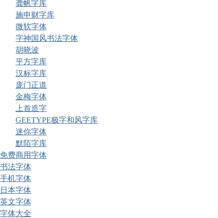
龚帆字库
施申财字库
微软字体
字神国风书法字体
胡晓波
平方字库
汉标字库
庞门正道
金梅字体
上首造字
GEETYPE极字和风字库
迷你字体
默陌字库
免费商用字体
书法字体
手机字体
日本字体
英文字体
字体大全