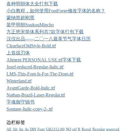
各种明朝体大全打包下载
小白教程，如何使用FontForge修改字体的名称？
蒙纳简超刚黑
装甲明朝SoukouMincho
方正悠宋简体系列共7款字体打包下载
汉仪出品——二〇一八最美节气字体日历
ClearfaceOldStyle-Bold.ttf
上首战刃体
Aliment PERSONAL USE.ttf字体下载
Josef-reduced-Regular-Italic.ttf
LMS-This-Font-Is-For-The-Dogs.ttf
Winterland.ttf
AvantGarde-Bold-Italic.ttf
Nathan-Brazil-Laser-Regular.ttf
字魂御守锦书
Soutane-Italic-copy-2-.ttf
边栏标签
All
Alt
An
As
DIN
Font
GB2312-80
NO
otf
R
Regul
Regular
reserved