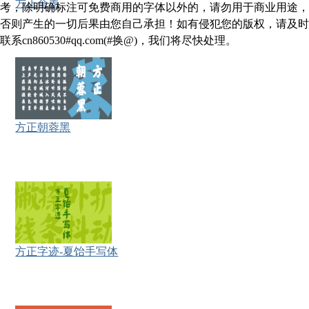
方正奎墨
考，除明确标注可免费商用的字体以外的，请勿用于商业用途，
否则产生的一切后果由您自己承担！如有侵犯您的版权，请及时
联系cn860530#qq.com(#换@)，我们将尽快处理。
方正朝蓉黑
方正字迹-夏饴手写体