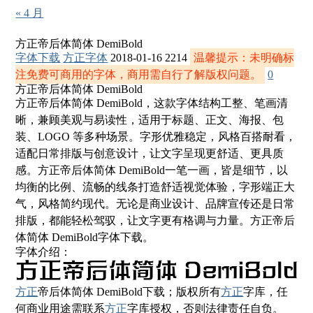
« 4 月
方正帝后体简体 DemiBold
字体下载
方正字体
2018-01-16
2214
温馨提示：未明确标
注免费可商用的字体，商用需自行了解版权问题。
0
方正帝后体简体 DemiBold
方正帝后体简体 DemiBold，这款字体结构工整、笔画清
晰，兼顾美观与易读性，适用于标题、正文、海报、包
装、LOGO 等多种场景。字形优雅稳定，风格百搭耐看，
适配日常排版与创意设计，让文字呈现更舒适、更具质
感。方正帝后体简体 DemiBold一笔一画，皆是细节，以
均衡的比例、流畅的线条打造舒适视觉体验，字形端正大
气，风格简约现代。无论是商业设计、品牌宣传还是日常
排版，都能轻松驾驭，让文字更有格调与力量。方正帝后
体简体 DemiBold字体下载。
字体介绍：
方正
帝后体简体 DemiBold下载；版权所有
方正
字库，任
何商业用途需联系
方正
字库授权，否则法律责任自负。