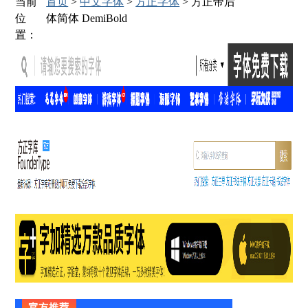
当前
首页
>
中文字体
>
方正字体
>
方正帝后
位
体简体 DemiBold
置：