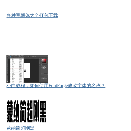
各种明朝体大全打包下载
小白教程，如何使用FontForge修改字体的名称？
蒙纳简超刚黑