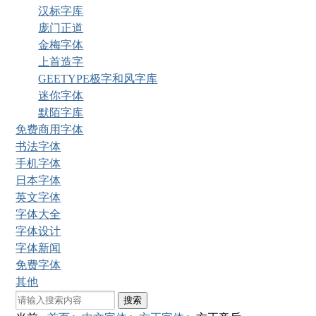
汉标字库
庞门正道
金梅字体
上首造字
GEETYPE极字和风字库
迷你字体
默陌字库
免费商用字体
书法字体
手机字体
日本字体
英文字体
字体大全
字体设计
字体新闻
免费字体
其他