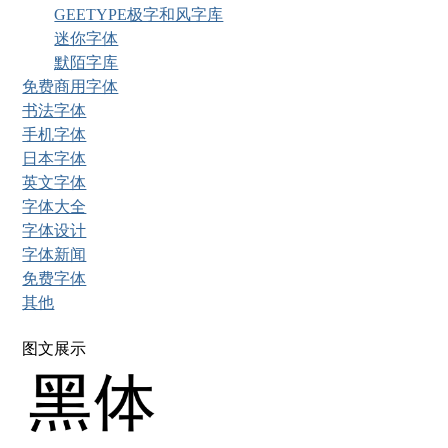
GEETYPE极字和风字库
迷你字体
默陌字库
免费商用字体
书法字体
手机字体
日本字体
英文字体
字体大全
字体设计
字体新闻
免费字体
其他
图文展示