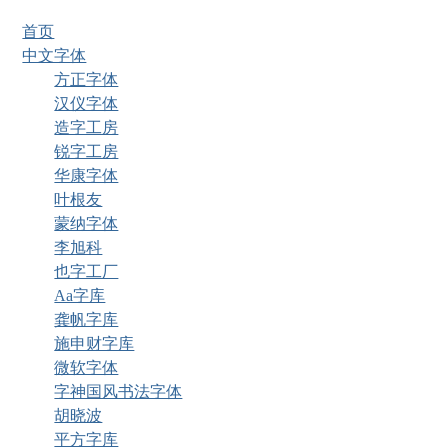
首页
中文字体
方正字体
汉仪字体
造字工房
锐字工房
华康字体
叶根友
蒙纳字体
李旭科
也字工厂
Aa字库
龚帆字库
施申财字库
微软字体
字神国风书法字体
胡晓波
平方字库