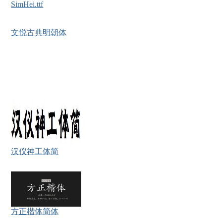
SimHei.ttf
文悦古典明朝体
汉仪神工体简
方正楷体简体