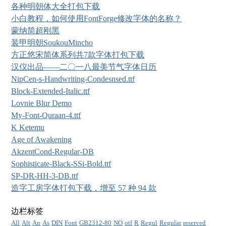
各种明朝体大全打包下载
小白教程，如何使用FontForge修改字体的名称？
蒙纳简超刚黑
装甲明朝SoukouMincho
方正悠宋简体系列共7款字体打包下载
汉仪出品——二〇一八最美节气字体日历
NipCen-s-Handwriting-Condesnsed.ttf
Block-Extended-Italic.ttf
Lovnie Blur Demo
My-Font-Quraan-4.ttf
K Ketemu
Age of Awakening
AkzentCond-Regular-DB
Sophisticate-Black-SSi-Bold.ttf
SP-DR-HH-3-DB.ttf
造字工房字体打包下载，增至 57 种 94 款
边栏标签
All
Alt
An
As
DIN
Font
GB2312-80
NO
otf
R
Regul
Regular
reserved