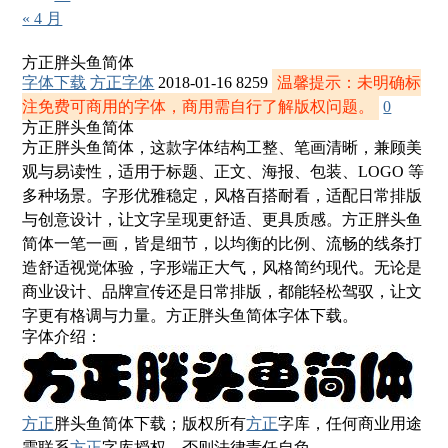
« 4 月
方正胖头鱼简体
字体下载
方正字体
2018-01-16
8259
温馨提示：未明确标
注免费可商用的字体，商用需自行了解版权问题。
0
方正胖头鱼简体
方正胖头鱼简体，这款字体结构工整、笔画清晰，兼顾美
观与易读性，适用于标题、正文、海报、包装、LOGO 等
多种场景。字形优雅稳定，风格百搭耐看，适配日常排版
与创意设计，让文字呈现更舒适、更具质感。方正胖头鱼
简体一笔一画，皆是细节，以均衡的比例、流畅的线条打
造舒适视觉体验，字形端正大气，风格简约现代。无论是
商业设计、品牌宣传还是日常排版，都能轻松驾驭，让文
字更有格调与力量。方正胖头鱼简体字体下载。
字体介绍：
方正
胖头鱼简体下载；版权所有
方正
字库，任何商业用途
需联系
方正
字库授权，否则法律责任自负。