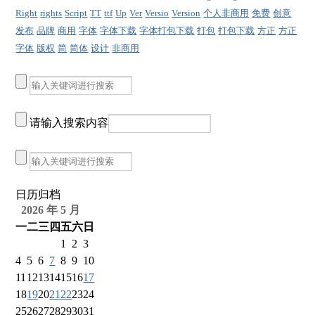
Right
rights
Script
TT
ttf
Up
Ver
Versio
Version
个人非商用
免费
创意
发布
品牌
商用
字体
字体下载
字体打包下载
打包
打包下载
方正
方正
字体
版权
简
简体
设计
非商用
请输入搜索内容
日历归档
2026 年 5 月
一
二
三
四
五
六
日
1
2
3
4
5
6
7
8
9
10
11
12
13
14
15
16
17
18
19
20
21
22
23
24
25
26
27
28
29
30
31