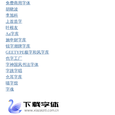
免费商用字体
胡晓波
李旭科
上首造字
叶根友
Aa字库
施申财字库
锐字潮牌字库
GEETYPE极字和风字库
也字工厂
字神国风书法字体
字跳字唱
仓耳字库
喵字馆
字魂