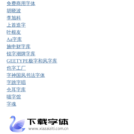
免费商用字体
胡晓波
李旭科
上首造字
叶根友
Aa字库
施申财字库
锐字潮牌字库
GEETYPE极字和风字库
也字工厂
字神国风书法字体
字跳字唱
仓耳字库
喵字馆
字魂