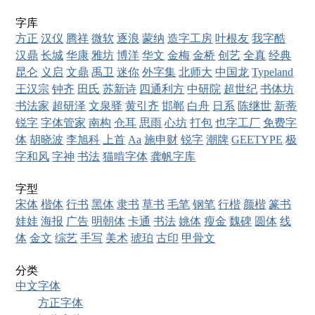
字库
方正
汉仪
腾祥
微软
逐浪
蒙纳
造字工房
叶根友
我字酷
汉鼎
长城
华康
雅坊
博洋
华文
金梅
金桥
创艺
全真
经典
昆仑
义启
文鼎
禹卫
迷你
外字集
北师大
中国龙
Typeland
王汉宗
钟齐
田氏
苏新诗
四通利方
中研院
超世纪
书体坊
书法家
超研泽
文泉驿
黄引齐
邯郸
白舟
日系
陈继世
新蒂
锐字
字体管家
南构
仓耳
思雨
心坊
打包
也字工厂
免费字
体
胡晓波
李旭科
上首
Aa
施申财
锐字
潮牌
GEETYPE
极
字和风
字神
书法
猫啃字体
龚帆字库
字型
宋体
楷体
行书
黑体
隶书
草书
毛笔
钢笔
行楷
颜楷
篆书
娃娃
海报
广告
明朝体
卡通
书法
姚体
瘦金
魏碑
圆体
线
体
金文
综艺
手写
美术
琥珀
古印
甲骨文
分类
中文字体
方正字体