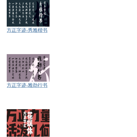
方正字迹-秀雅楷书
方正字迹-雅劲行书