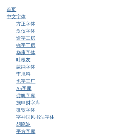
首页
中文字体
方正字体
汉仪字体
造字工房
锐字工房
华康字体
叶根友
蒙纳字体
李旭科
也字工厂
Aa字库
龚帆字库
施申财字库
微软字体
字神国风书法字体
胡晓波
平方字库