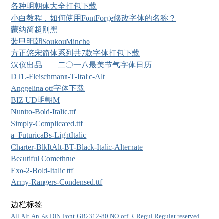
各种明朝体大全打包下载
小白教程，如何使用FontForge修改字体的名称？
蒙纳简超刚黑
装甲明朝SoukouMincho
方正悠宋简体系列共7款字体打包下载
汉仪出品——二〇一八最美节气字体日历
DTL-Fleischmann-T-Italic-Alt
Anggelina.otf字体下载
BIZ UD明朝M
Nunito-Bold-Italic.ttf
Simply-Complicated.ttf
a_FuturicaBs-LightItalic
Charter-BlkItAlt-BT-Black-Italic-Alternate
Beautiful Comethrue
Exo-2-Bold-Italic.ttf
Army-Rangers-Condensed.ttf
边栏标签
All
Alt
An
As
DIN
Font
GB2312-80
NO
otf
R
Regul
Regular
reserved