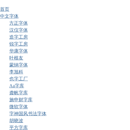
首页
中文字体
方正字体
汉仪字体
造字工房
锐字工房
华康字体
叶根友
蒙纳字体
李旭科
也字工厂
Aa字库
龚帆字库
施申财字库
微软字体
字神国风书法字体
胡晓波
平方字库