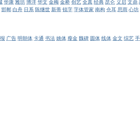
城
华康
雅坊
博洋
华文
金梅
金桥
创艺
全真
经典
昆仑
义启
文鼎
邯郸
白舟
日系
陈继世
新蒂
锐字
字体管家
南构
仓耳
思雨
心坊
报
广告
明朝体
卡通
书法
姚体
瘦金
魏碑
圆体
线体
金文
综艺
手