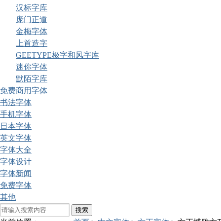
汉标字库
庞门正道
金梅字体
上首造字
GEETYPE极字和风字库
迷你字体
默陌字库
免费商用字体
书法字体
手机字体
日本字体
英文字体
字体大全
字体设计
字体新闻
免费字体
其他