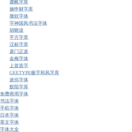
龚帆字库
施申财字库
微软字体
字神国风书法字体
胡晓波
平方字库
汉标字库
庞门正道
金梅字体
上首造字
GEETYPE极字和风字库
迷你字体
默陌字库
免费商用字体
书法字体
手机字体
日本字体
英文字体
字体大全