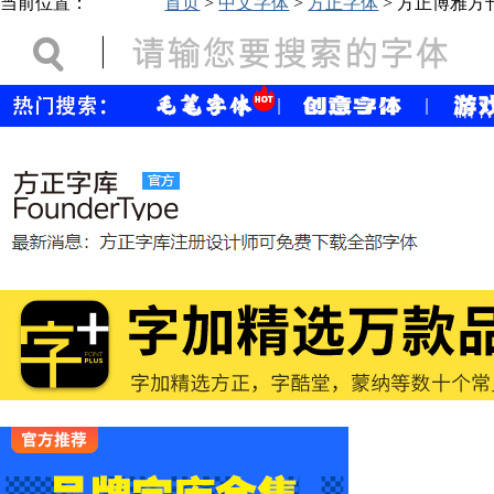
当前位置：
首页
>
中文字体
>
方正字体
>
方正博雅方刊