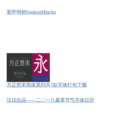
装甲明朝SoukouMincho
方正悠宋简体系列共7款字体打包下载
汉仪出品——二〇一八最美节气字体日历