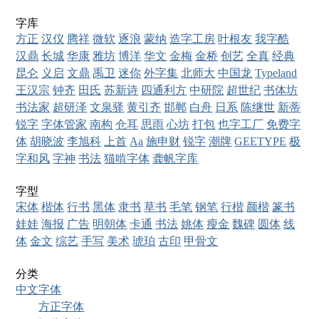
字库
方正
汉仪
腾祥
微软
逐浪
蒙纳
造字工房
叶根友
我字酷
汉鼎
长城
华康
雅坊
博洋
华文
金梅
金桥
创艺
全真
经典
昆仑
义启
文鼎
禹卫
迷你
外字集
北师大
中国龙
Typeland
王汉宗
钟齐
田氏
苏新诗
四通利方
中研院
超世纪
书体坊
书法家
超研泽
文泉驿
黄引齐
邯郸
白舟
日系
陈继世
新蒂
锐字
字体管家
南构
仓耳
思雨
心坊
打包
也字工厂
免费字
体
胡晓波
李旭科
上首
Aa
施申财
锐字
潮牌
GEETYPE
极
字和风
字神
书法
猫啃字体
龚帆字库
字型
宋体
楷体
行书
黑体
隶书
草书
毛笔
钢笔
行楷
颜楷
篆书
娃娃
海报
广告
明朝体
卡通
书法
姚体
瘦金
魏碑
圆体
线
体
金文
综艺
手写
美术
琥珀
古印
甲骨文
分类
中文字体
方正字体