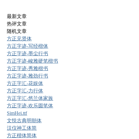
最新文章
热评文章
随机文章
方正见贤体
方正字迹-写经楷体
方正字迹-墨尘行书
方正字迹-峻雅硬笔楷书
方正字迹-秀雅楷书
方正字迹-雅劲行书
方正字汇-花娱体
方正字汇-力行体
方正字汇-悠兰体家族
方正字迹-欢乐圆笔体
SimHei.ttf
文悦古典明朝体
汉仪神工体简
方正楷体简体