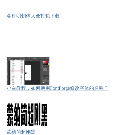
各种明朝体大全打包下载
小白教程，如何使用FontForge修改字体的名称？
蒙纳简超刚黑