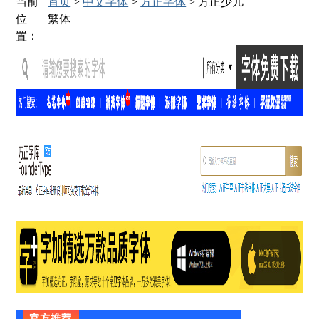
当前
首页
>
中文字体
>
方正字体
>
方正少儿
位
繁体
置：