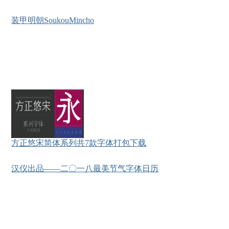
装甲明朝SoukouMincho
方正悠宋简体系列共7款字体打包下载
汉仪出品——二〇一八最美节气字体日历