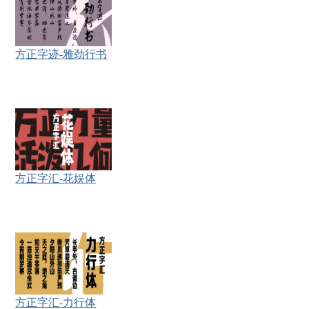
方正字迹-雅劲行书
方正字汇-花娱体
方正字汇-力行体