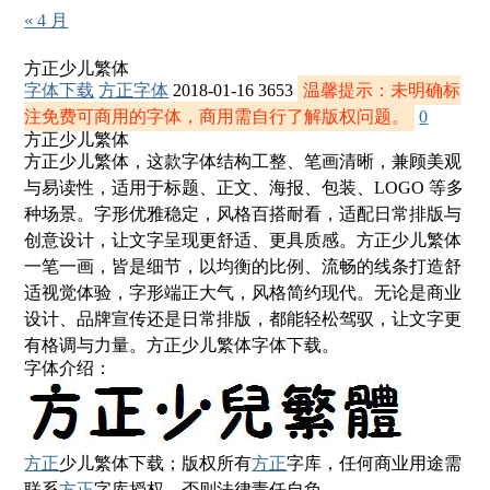
« 4 月
方正少儿繁体
字体下载
方正字体
2018-01-16
3653
温馨提示：未明确标
注免费可商用的字体，商用需自行了解版权问题。
0
方正少儿繁体
方正少儿繁体，这款字体结构工整、笔画清晰，兼顾美观
与易读性，适用于标题、正文、海报、包装、LOGO 等多
种场景。字形优雅稳定，风格百搭耐看，适配日常排版与
创意设计，让文字呈现更舒适、更具质感。方正少儿繁体
一笔一画，皆是细节，以均衡的比例、流畅的线条打造舒
适视觉体验，字形端正大气，风格简约现代。无论是商业
设计、品牌宣传还是日常排版，都能轻松驾驭，让文字更
有格调与力量。方正少儿繁体字体下载。
字体介绍：
方正
少儿繁体下载；版权所有
方正
字库，任何商业用途需
联系
方正
字库授权，否则法律责任自负。