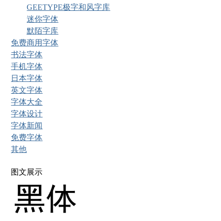
GEETYPE极字和风字库
迷你字体
默陌字库
免费商用字体
书法字体
手机字体
日本字体
英文字体
字体大全
字体设计
字体新闻
免费字体
其他
图文展示