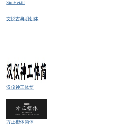
SimHei.ttf
文悦古典明朝体
汉仪神工体简
方正楷体简体