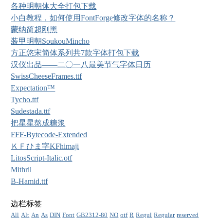
各种明朝体大全打包下载
小白教程，如何使用FontForge修改字体的名称？
蒙纳简超刚黑
装甲明朝SoukouMincho
方正悠宋简体系列共7款字体打包下载
汉仪出品——二〇一八最美节气字体日历
SwissCheeseFrames.ttf
Expectation™
Tycho.ttf
Sudestada.ttf
把星星熬成糖浆
FFF-Bytecode-Extended
ＫＦひま字KFhimaji
LitosScript-Italic.otf
Mithril
B-Hamid.ttf
边栏标签
All
Alt
An
As
DIN
Font
GB2312-80
NO
otf
R
Regul
Regular
reserved