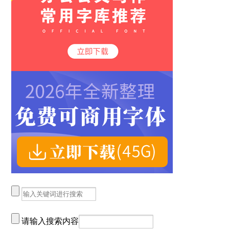
请输入搜索内容