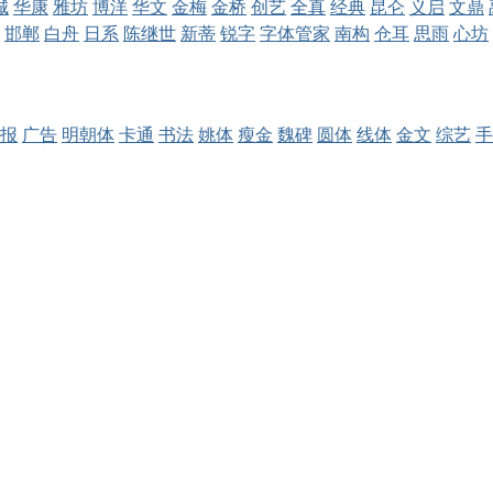
城
华康
雅坊
博洋
华文
金梅
金桥
创艺
全真
经典
昆仑
义启
文鼎
邯郸
白舟
日系
陈继世
新蒂
锐字
字体管家
南构
仓耳
思雨
心坊
报
广告
明朝体
卡通
书法
姚体
瘦金
魏碑
圆体
线体
金文
综艺
手