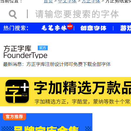
当前位置：
首页
>
中文字体
>
方正字体
>
方正剪纸繁