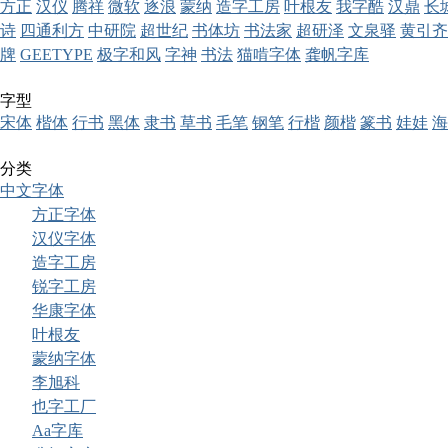
方正
汉仪
腾祥
微软
逐浪
蒙纳
造字工房
叶根友
我字酷
汉鼎
长
诗
四通利方
中研院
超世纪
书体坊
书法家
超研泽
文泉驿
黄引齐
牌
GEETYPE
极字和风
字神
书法
猫啃字体
龚帆字库
字型
宋体
楷体
行书
黑体
隶书
草书
毛笔
钢笔
行楷
颜楷
篆书
娃娃
海
分类
中文字体
方正字体
汉仪字体
造字工房
锐字工房
华康字体
叶根友
蒙纳字体
李旭科
也字工厂
Aa字库