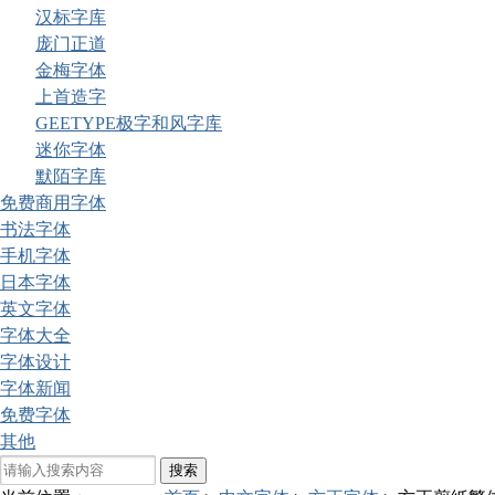
汉标字库
庞门正道
金梅字体
上首造字
GEETYPE极字和风字库
迷你字体
默陌字库
免费商用字体
书法字体
手机字体
日本字体
英文字体
字体大全
字体设计
字体新闻
免费字体
其他