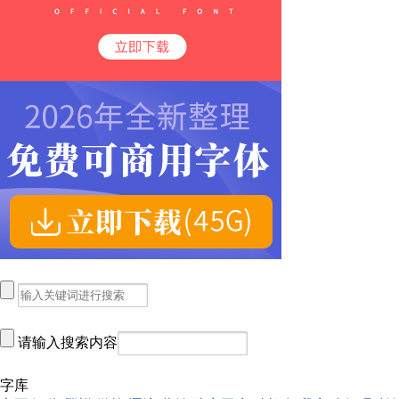
请输入搜索内容
字库