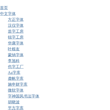
首页
中文字体
方正字体
汉仪字体
造字工房
锐字工房
华康字体
叶根友
蒙纳字体
李旭科
也字工厂
Aa字库
龚帆字库
施申财字库
微软字体
字神国风书法字体
胡晓波
平方字库