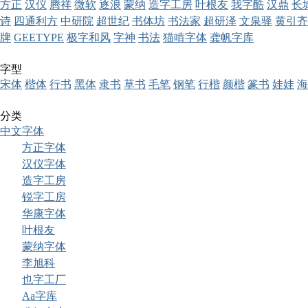
方正
汉仪
腾祥
微软
逐浪
蒙纳
造字工房
叶根友
我字酷
汉鼎
长
诗
四通利方
中研院
超世纪
书体坊
书法家
超研泽
文泉驿
黄引齐
牌
GEETYPE
极字和风
字神
书法
猫啃字体
龚帆字库
字型
宋体
楷体
行书
黑体
隶书
草书
毛笔
钢笔
行楷
颜楷
篆书
娃娃
海
分类
中文字体
方正字体
汉仪字体
造字工房
锐字工房
华康字体
叶根友
蒙纳字体
李旭科
也字工厂
Aa字库