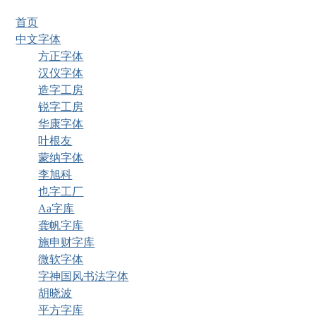
首页
中文字体
方正字体
汉仪字体
造字工房
锐字工房
华康字体
叶根友
蒙纳字体
李旭科
也字工厂
Aa字库
龚帆字库
施申财字库
微软字体
字神国风书法字体
胡晓波
平方字库