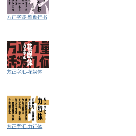
方正字迹-雅劲行书
方正字汇-花娱体
方正字汇-力行体