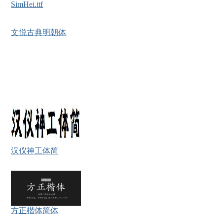
SimHei.ttf
文悦古典明朝体
汉仪神工体简
方正楷体简体