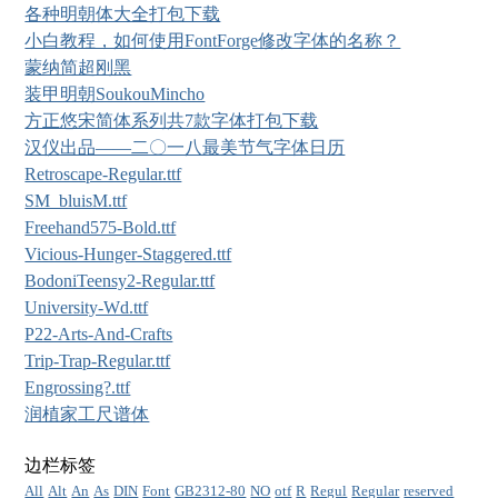
各种明朝体大全打包下载
小白教程，如何使用FontForge修改字体的名称？
蒙纳简超刚黑
装甲明朝SoukouMincho
方正悠宋简体系列共7款字体打包下载
汉仪出品——二〇一八最美节气字体日历
Retroscape-Regular.ttf
SM_bluisM.ttf
Freehand575-Bold.ttf
Vicious-Hunger-Staggered.ttf
BodoniTeensy2-Regular.ttf
University-Wd.ttf
P22-Arts-And-Crafts
Trip-Trap-Regular.ttf
Engrossing?.ttf
润植家工尺谱体
边栏标签
All
Alt
An
As
DIN
Font
GB2312-80
NO
otf
R
Regul
Regular
reserved