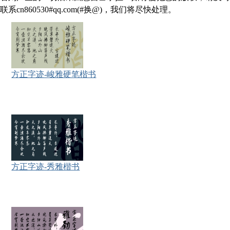
联系cn860530#qq.com(#换@)，我们将尽快处理。
方正字迹-峻雅硬笔楷书
方正字迹-秀雅楷书