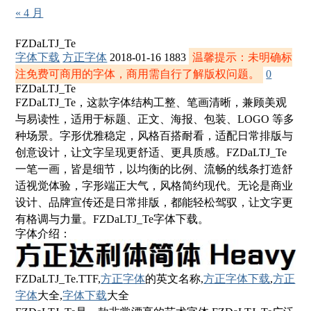
« 4 月
FZDaLTJ_Te
字体下载
方正字体
2018-01-16
1883
温馨提示：未明确标
注免费可商用的字体，商用需自行了解版权问题。
0
FZDaLTJ_Te
FZDaLTJ_Te，这款字体结构工整、笔画清晰，兼顾美观
与易读性，适用于标题、正文、海报、包装、LOGO 等多
种场景。字形优雅稳定，风格百搭耐看，适配日常排版与
创意设计，让文字呈现更舒适、更具质感。FZDaLTJ_Te
一笔一画，皆是细节，以均衡的比例、流畅的线条打造舒
适视觉体验，字形端正大气，风格简约现代。无论是商业
设计、品牌宣传还是日常排版，都能轻松驾驭，让文字更
有格调与力量。FZDaLTJ_Te字体下载。
字体介绍：
FZDaLTJ_Te.TTF,
方正
字体
的英文名称,
方正
字体下载
,
方正
字体
大全,
字体下载
大全