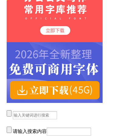
请输入搜索内容