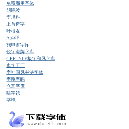
免费商用字体
胡晓波
李旭科
上首造字
叶根友
Aa字库
施申财字库
锐字潮牌字库
GEETYPE极字和风字库
也字工厂
字神国风书法字体
字跳字唱
仓耳字库
喵字馆
字魂